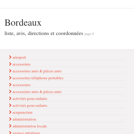
Bordeaux
liste, avis, directions et coordonnées
page 0
aéroport
accessoi̇res
accessoi̇res auto & pi̇èces auto
accessoi̇res téléphone portables
accessoires
accessoires auto & pièces auto
acti̇vi̇tés pour enfants
activités pour enfants
acupuncture
admi̇ni̇strati̇on
admi̇ni̇strati̇on locale
agence arti̇sti̇que