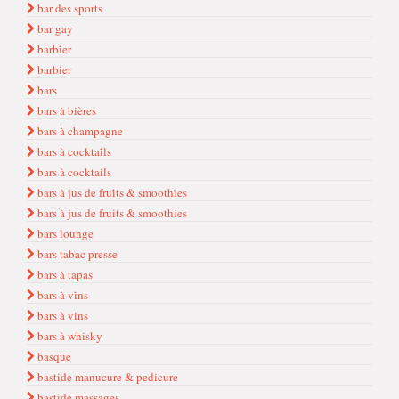
bar des sports
bar gay
barbi̇er
barbier
bars
bars à bières
bars à champagne
bars à cocktai̇ls
bars à cocktails
bars à jus de frui̇ts & smoothi̇es
bars à jus de fruits & smoothies
bars lounge
bars tabac presse
bars à tapas
bars à vi̇ns
bars à vins
bars à whisky
basque
bastide manucure & pedicure
bastide massages