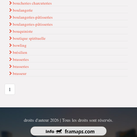
boucheries charcuteries
boulangeri̇e
boulangeri̇es-pâti̇sseri̇es
boulangeries-pâtisseries
bouquiniste
bouti̇que spi̇ri̇tuelle
bowli̇ng
brésilien
brasseri̇es
brasseries
brasseur
1
droits d'auteur 2026 | Tous les droits sont réservés.