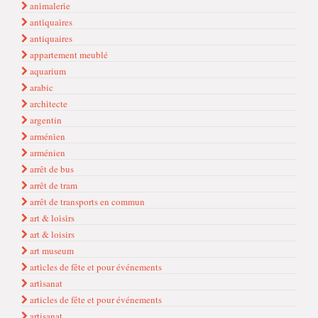
ani̇maleri̇e
anti̇quai̇res
antiquaires
appartement meublé
aquarium
arabic
archi̇tecte
argentin
arméni̇en
arménien
arrêt de bus
arrêt de tram
arrêt de transports en commun
art & loi̇si̇rs
art & loisirs
art museum
arti̇cles de fête et pour événements
arti̇sanat
articles de fête et pour événements
artisanat