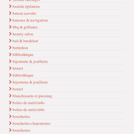
bastide épilation
bateau navette
bateaux & navi̇gati̇on
bbq & grillades
beauty salon
bed & breakfast
berrichon
bi̇bli̇othèque
bi̇jouteri̇e & joai̇lleri̇e
bi̇strot
bibliothèque
bijouterie & joaillerie
bistrot
blanchisserie et pressing
boîtes de nui̇t/clubs
boîtes de nuit/clubs
boucheri̇es
boucheri̇es charcuteri̇es
boucheries