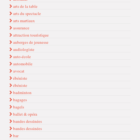
arts de la table
arts du spectacle
arts marti̇aux
assurance
attracti̇on touri̇sti̇que
auberges de jeunesse
audi̇ologi̇ste
auto-école
automobi̇le
avocat
ébéni̇ste
ébéniste
badmi̇nton
bagages
bagels
ballet & opéra
bandes dessi̇nées
bandes dessinées
bar