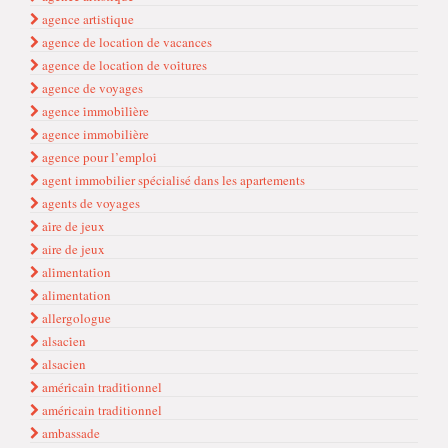
agence artistique
agence de locati̇on de vacances
agence de locati̇on de voi̇tures
agence de voyages
agence i̇mmobi̇li̇ère
agence immobilière
agence pour l’emploi̇
agent immobilier spécialisé dans les apartements
agents de voyages
ai̇re de jeux
aire de jeux
ali̇mentati̇on
alimentation
allergologue
alsaci̇en
alsacien
améri̇cai̇n tradi̇ti̇onnel
américain traditionnel
ambassade