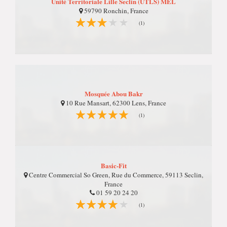
Unité Territoriale Lille Seclin (UTLS) MEL
59790 Ronchin, France
(1)
Mosquée Abou Bakr
10 Rue Mansart, 62300 Lens, France
(1)
Basic-Fit
Centre Commercial So Green, Rue du Commerce, 59113 Seclin,
France
01 59 20 24 20
(1)