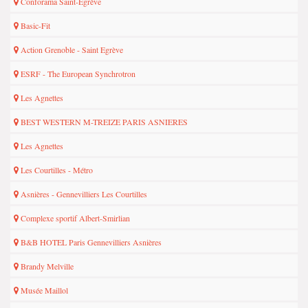
Conforama Saint-Egrève
Basic-Fit
Action Grenoble - Saint Egrève
ESRF - The European Synchrotron
Les Agnettes
BEST WESTERN M-TREIZE PARIS ASNIERES
Les Agnettes
Les Courtilles - Métro
Asnières - Gennevilliers Les Courtilles
Complexe sportif Albert-Smirlian
B&B HOTEL Paris Gennevilliers Asnières
Brandy Melville
Musée Maillol