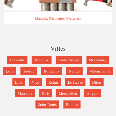
Marseille Décoration D’intérieur
Villes
Grenoble
Toulouse
Saint-Étienne
Strasbourg
Lyon
Toulon
Bordeaux
Nantes
Villeurbanne
Lille
Nice
Reims
Le Havre
Dijon
Marseille
Paris
Montpellier
Angers
Saint-Denis
Rennes