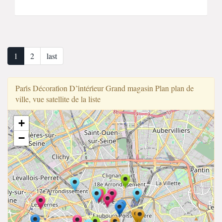
1
2
last
Pari̇s Décorati̇on D’i̇ntéri̇eur Grand magasin Plan plan de
ville, vue satellite de la liste
+
−