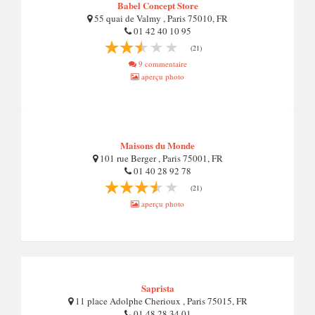
Babel Concept Store
55 quai de Valmy , Paris 75010, FR
01 42 40 10 95
(21)
9 commentaire
aperçu photo
Maisons du Monde
101 rue Berger , Paris 75001, FR
01 40 28 92 78
(21)
aperçu photo
Saprista
11 place Adolphe Cherioux , Paris 75015, FR
01 48 28 34 01