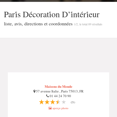
Pari̇s Décorati̇on D’i̇ntéri̇eur
liste, avis, directions et coordonnées
1/2, le total 89 résultats
Maisons du Monde
57 avenue Italie , Paris 75013, FR
01 44 24 70 90
(21)
aperçu photo