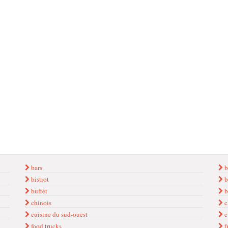
bars
b
bistrot
b
buffet
b
chinois
c
cuisine du sud-ouest
c
food trucks
f