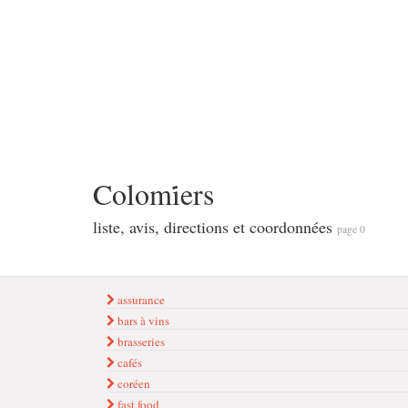
Colomi̇ers
liste, avis, directions et coordonnées
page 0
assurance
bars à vins
brasseries
cafés
coréen
fast food