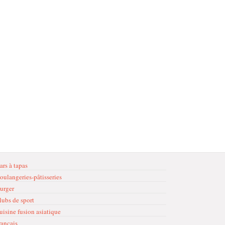
ars à tapas
oulangeries-pâtisseries
urger
lubs de sport
uisine fusion asiatique
rançais