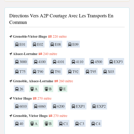
Directions Vers A2P Courtage Avec Les Transports En
Commun
Grenoble-Victor-Hugo
220 mètre
E01
E02
E08
E09
Alsace-Lorraine
240 mètre
3000
4100
4101
4110
4500
EXP3
T75
T90
T91
T92
T95
X03
Grenoble, Alsace-Lorraine
260 mètre
26
A
B
E
Victor Hugo
270 mètre
6010
6060
6200
EXP1
EXP2
Grenoble, Victor Hugo
270 mètre
40
A
B
C1
C3
C4