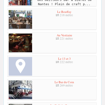
Nantes ! Plein de craft p...
Le Bouffay
218 mètre
Au Vestiaire
221 mètre
Le 13 et 3
222 mètre
Le Bar du Coin
269 mètre