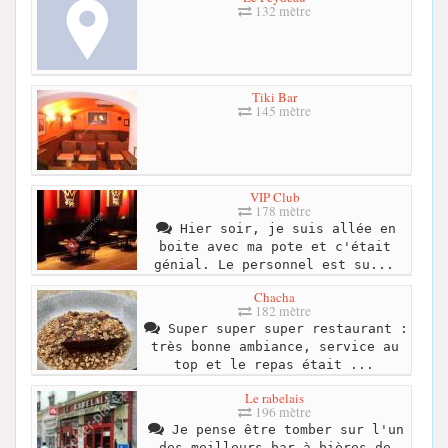
132 mètre
Tiki Bar
145 mètre
VIP Club
178 mètre
Hier soir, je suis allée en
boite avec ma pote et c'était
génial. Le personnel est su...
Chacha
182 mètre
Super super super restaurant :
très bonne ambiance, service au
top et le repas était ...
Le rabelais
196 mètre
Je pense être tomber sur l'un
des meilleurs bar à bières de