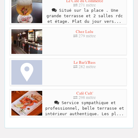
Le Café du Commerce
271 mètre
Situé sur la place . Une
grande terrasse et 2 salles rdc
et étage. Plat du jour vers...
Chez Lulu
279 mètre
Le Bar'à'Bass
282 mètre
Café Cult'
298 mètre
Service sympathique et
professionnel, belle terrasse et
intérieur authentique. Les pl...