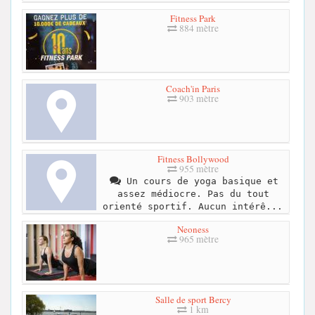
Fitness Park
884 mètre
Coach'in Paris
903 mètre
Fitness Bollywood
955 mètre
Un cours de yoga basique et
assez médiocre. Pas du tout
orienté sportif. Aucun intérê...
Neoness
965 mètre
Salle de sport Bercy
1 km