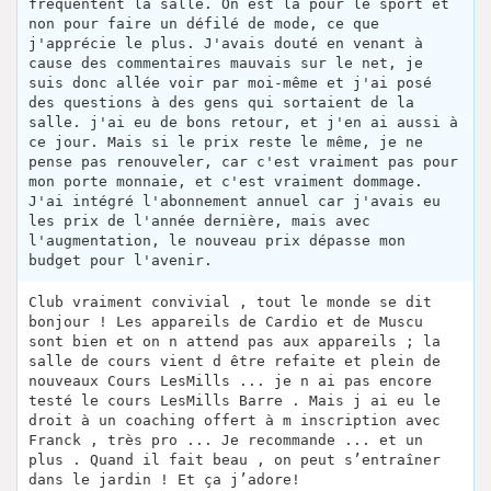
fréquentent la salle. On est là pour le sport et
non pour faire un défilé de mode, ce que
j'apprécie le plus. J'avais douté en venant à
cause des commentaires mauvais sur le net, je
suis donc allée voir par moi-même et j'ai posé
des questions à des gens qui sortaient de la
salle. j'ai eu de bons retour, et j'en ai aussi à
ce jour. Mais si le prix reste le même, je ne
pense pas renouveler, car c'est vraiment pas pour
mon porte monnaie, et c'est vraiment dommage.
J'ai intégré l'abonnement annuel car j'avais eu
les prix de l'année dernière, mais avec
l'augmentation, le nouveau prix dépasse mon
budget pour l'avenir.
Club vraiment convivial , tout le monde se dit
bonjour ! Les appareils de Cardio et de Muscu
sont bien et on n attend pas aux appareils ; la
salle de cours vient d être refaite et plein de
nouveaux Cours LesMills ... je n ai pas encore
testé le cours LesMills Barre . Mais j ai eu le
droit à un coaching offert à m inscription avec
Franck , très pro ... Je recommande ... et un
plus . Quand il fait beau , on peut s’entraîner
dans le jardin ! Et ça j’adore!