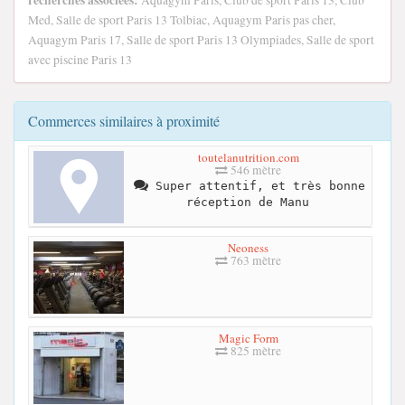
recherches associées:
Aquagym Paris, Club de sport Paris 13, Club
Med, Salle de sport Paris 13 Tolbiac, Aquagym Paris pas cher,
Aquagym Paris 17, Salle de sport Paris 13 Olympiades, Salle de sport
avec piscine Paris 13
Commerces similaires à proximité
toutelanutrition.com
546 mètre
Super attentif, et très bonne
réception de Manu
Neoness
763 mètre
Magic Form
825 mètre