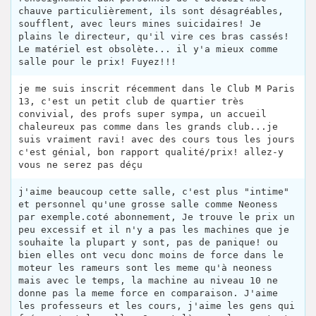
chauve particulièrement, ils sont désagréables,
soufflent, avec leurs mines suicidaires! Je
plains le directeur, qu'il vire ces bras cassés!
Le matériel est obsolète... il y'a mieux comme
salle pour le prix! Fuyez!!!
je me suis inscrit récemment dans le Club M Paris
13, c'est un petit club de quartier très
convivial, des profs super sympa, un accueil
chaleureux pas comme dans les grands club...je
suis vraiment ravi! avec des cours tous les jours
c'est génial, bon rapport qualité/prix! allez-y
vous ne serez pas déçu
j'aime beaucoup cette salle, c'est plus "intime"
et personnel qu'une grosse salle comme Neoness
par exemple.coté abonnement, Je trouve le prix un
peu excessif et il n'y a pas les machines que je
souhaite la plupart y sont, pas de panique! ou
bien elles ont vecu donc moins de force dans le
moteur les rameurs sont les meme qu'à neoness
mais avec le temps, la machine au niveau 10 ne
donne pas la meme force en comparaison. J'aime
les professeurs et les cours, j'aime les gens qui