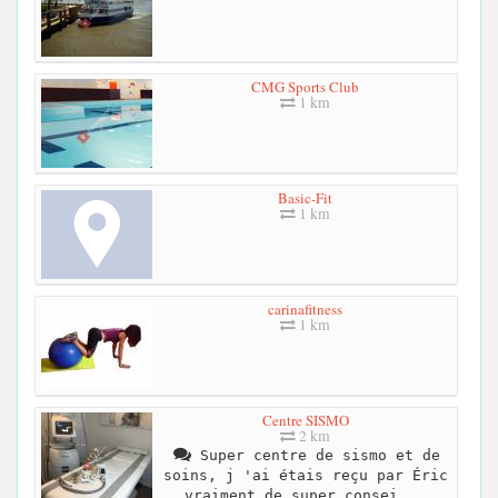
CMG Sports Club
1 km
Basic-Fit
1 km
carinafitness
1 km
Centre SISMO
2 km
Super centre de sismo et de
soins, j 'ai étais reçu par Éric
vraiment de super consei...