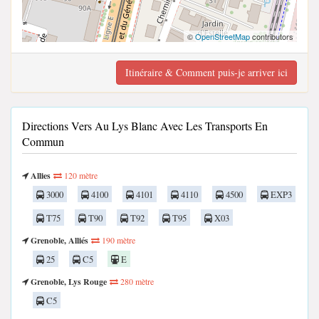
©
OpenStreetMap
contributors
Itinéraire & Comment puis-je arriver ici
Directions Vers Au Lys Blanc Avec Les Transports En
Commun
Allies
120 mètre
3000
4100
4101
4110
4500
EXP3
T75
T90
T92
T95
X03
Grenoble, Alliés
190 mètre
25
C5
E
Grenoble, Lys Rouge
280 mètre
C5