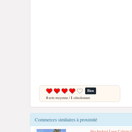
Bien
4
note moyenne /
1
sélectionner.
Commerces similaires à proximité
ibis budget Lyon Caluire C