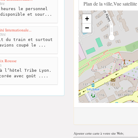
Plan de la ville,Vue satellite
tre
heures le personnel
 disponible et sour...
+
−
té Internationale...
tre
t du train et surtout
avions coupé le ...
ix Rousse
m
à l’hôtel Tribe Lyon.
corée avec goût ....
Ajouter cette carte à votre site Web;