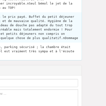
ner incroyable.nSeul bémol le jet de la
n au TOP!
s le prix payé. Buffet du petit déjeuner
x et de mauvaise qualité. Hygiène de la
ideau de douche pas adapté du tout trop
gréable mais totalement endormie ! Pour
 et petits déjeuners non compris on
 quelque chose de plus qualitatif.nDommage
é, parking sécurisé ; la chambre était
el est vraiment très sympa et à l'écoute