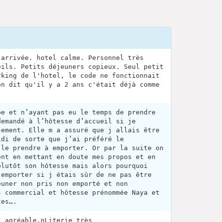
 arrivée. hotel calme. Personnel très
eils. Petits déjeuners copieux. Seul petit
rking de l'hotel, le code ne fonctionnait
on dit qu'il y a 2 ans c'était déjà comme
pe et n’ayant pas eu le temps de prendre
demandé à l’hôtesse d’accueil si je
sement. Elle m a assuré que j allais être
idi de sorte que j’ai préféré le
 le prendre à emporter. Or par la suite on
ent en mettant en doute mes propos et en
plutôt son hôtesse mais alors pourquoi
 emporter si j étais sûr de ne pas être
euner non pris non emporté et non
s commercial et hôtesse prénommée Naya et
tes….
l agréable.nLiterie très