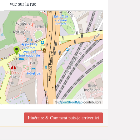
vue sur la rue
©
OpenStreetMap
contributors
Itinéraire & Comment puis-je arriver ici