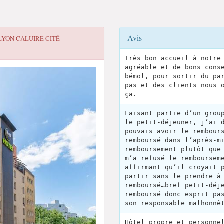
Avis
LYON CALUIRE CITÉ
Très bon accueil à notre
agréable et de bons cons
bémol, pour sortir du pa
pas et des clients nous 
ça.
Faisant partie d’un grou
le petit-déjeuner, j’ai 
pouvais avoir le rembour
remboursé dans l’après-m
remboursement plutôt que
m’a refusé le remboursem
affirmant qu’il croyait 
partir sans le prendre à
remboursé…bref petit-déj
remboursé donc esprit pa
son responsable malhonnê
Hôtel propre et personne