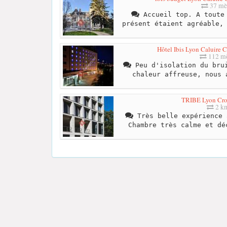
37 mè
Accueil top. A toute 
présent étaient agréable,
Hôtel Ibis Lyon Caluire Ci
112 mè
Peu d'isolation du brui
chaleur affreuse, nous 
TRIBE Lyon Cro
2 k
Très belle expérience 
Chambre très calme et dé