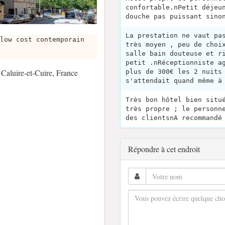
confortable.nPetit déjeu
douche pas puissant sino
La prestation ne vaut pa
low cost contemporain
très moyen , peu de choi
salle bain douteuse et r
petit .nRéceptionniste a
Caluire-et-Cuire, France
plus de 300€ les 2 nuits
s'attendait quand même à
Très bon hôtel bien situ
très propre ; le personn
des clientsnA recommandé
Répondre à cet endroit