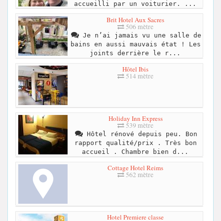
accueilli par un voiturier. ...
Brit Hotel Aux Sacres
506 mètre
Je n’ai jamais vu une salle de
bains en aussi mauvais état ! Les
joints derrière le r...
Hôtel Ibis
514 mètre
Holiday Inn Express
539 mètre
Hôtel rénové depuis peu. Bon
rapport qualité/prix . Très bon
accueil . Chambre bien d...
Cottage Hotel Reims
562 mètre
Hotel Premiere classe