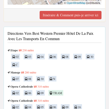
©
OpenStreetMap
contributors
Itinéraire & Comment puis-je arriver ici
Directions Vers Best Western Premier Hôtel De La Paix
Avec Les Transports En Commun
Etape
230 mètre
02
03
04
06
08
09
30
C
Manege
280 mètre
07
08
30
N
Opera Cathedrale
310 mètre
02
06
09
TRAM
Opera Cathedrale
310 mètre
02
04
05
06
09
16