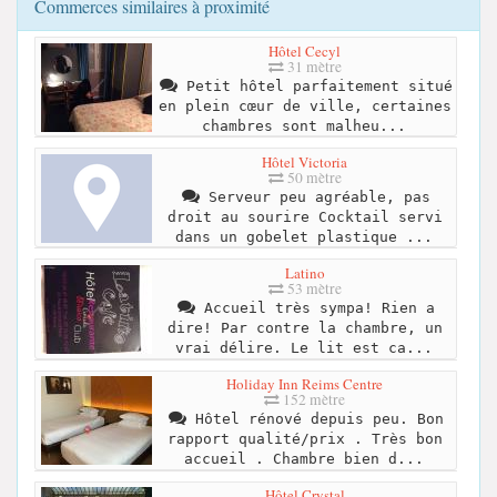
Commerces similaires à proximité
Hôtel Cecyl
31 mètre
Petit hôtel parfaitement situé
en plein cœur de ville, certaines
chambres sont malheu...
Hôtel Victoria
50 mètre
Serveur peu agréable, pas
droit au sourire Cocktail servi
dans un gobelet plastique ...
Latino
53 mètre
Accueil très sympa! Rien a
dire! Par contre la chambre, un
vrai délire. Le lit est ca...
Holiday Inn Reims Centre
152 mètre
Hôtel rénové depuis peu. Bon
rapport qualité/prix . Très bon
accueil . Chambre bien d...
Hôtel Crystal