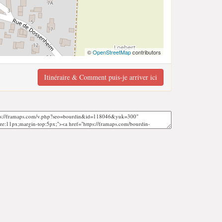
©
OpenStreetMap
contributors
Itinéraire & Comment puis-je arriver ici