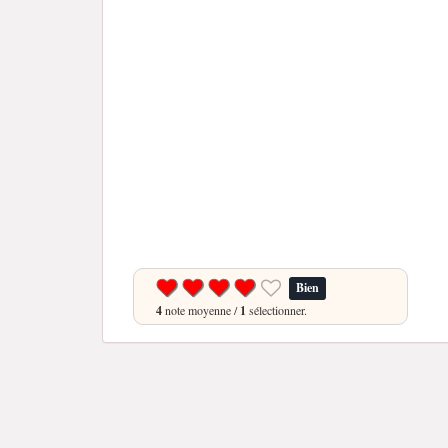
Bien
4
note moyenne /
1
sélectionner.