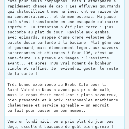
café pour seuls compagnons. Mais l'atmosphère a
rapidement changé de cap ! Les effluves gourmands
qui chatouillaient mes narines, ont eu raison de
ma concentration... et de mon estomac. Ma pause
café s'est transformée en une escapade culinaire
imprévue. La tentation a été plus forte : j'ai
succombé au plat du jour. Raviole aux gambas,
avec épinards, nappée d'une crème veloutée de
patate douce parfumée à la badiane. Plat généreux
et gourmand, mais étonnamment léger, aux saveurs
surprenantes et délicates ! Pour 13€, c'est un
sans-faute. La preuve en images : l'assiette
avant... et après !nUn vrai moment de bonheur
simple et raffiné. Je reviendrai goûter le reste
de la carte !
Très bonne expérience au Broke Café pour la
Saint-Valentin Nous n’avons pas pris de café,
mais le repas était excellent : plats savoureux,
bien présentés et à prix raisonnables.nnAmbiance
chaleureuse et service agréable — un endroit
parfait pour passer un bon moment.
Venu un lundi midi, on a pris plat du jour pas
déçu, excellent beaucoup de goût bien garnie !