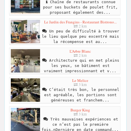
Chaîne de restaurants connue
pour ses buckets de poulet frit,
proposant également des...
Le Jardin des Frangins - Restaurant Bistrono...
2 km
Un peu de difficulté à trouver
le lieu quelque peu excentré mais
la récompense est au...
L’Arbre Blanc
2 km
Architecture qui en met pleins
les yeux, se bâtiment est
vraiment impressionnant et v...
Le Melice
3 km
C’était très bon, le personnel
est agréable, les portions sont
généreuses et franchem...
Burger King
3 km
Très mauvaises expériences et
ce n’est pas le première
fois.nDernière en date command...