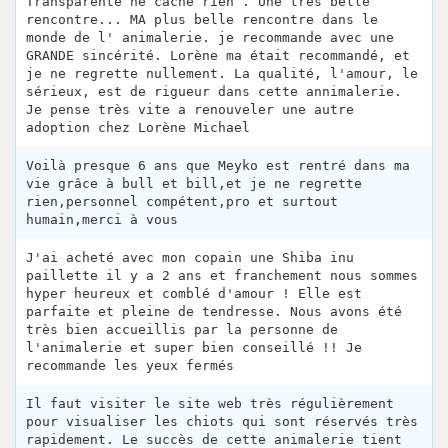
Transparente ne cache rien . Une très belle
rencontre... MA plus belle rencontre dans le
monde de l' animalerie. je recommande avec une
GRANDE sincérité. Lorène ma était recommandé, et
je ne regrette nullement. La qualité, l'amour, le
sérieux, est de rigueur dans cette annimalerie.
Je pense très vite a renouveler une autre
adoption chez Lorène Michael
Voilà presque 6 ans que Meyko est rentré dans ma
vie grâce à bull et bill,et je ne regrette
rien,personnel compétent,pro et surtout
humain,merci à vous
J'ai acheté avec mon copain une Shiba inu
paillette il y a 2 ans et franchement nous sommes
hyper heureux et comblé d'amour ! Elle est
parfaite et pleine de tendresse. Nous avons été
très bien accueillis par la personne de
l'animalerie et super bien conseillé !! Je
recommande les yeux fermés
Il faut visiter le site web très régulièrement
pour visualiser les chiots qui sont réservés très
rapidement. Le succès de cette animalerie tient