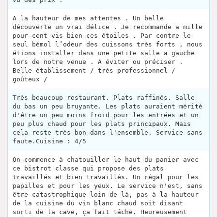
A la hauteur de mes attentes . Un belle
découverte un vrai délice . Je recommande a mille
pour-cent vis bien ces étoiles . Par contre le
seul bémol l’odeur des cuissons très forts , nous
étions installer dans une petite salle a gauche
lors de notre venue . A éviter ou préciser .
Belle établissement / très professionnel /
goûteux /
Très beaucoup restaurant. Plats raffinés. Salle
du bas un peu bruyante. Les plats auraient mérité
d'être un peu moins froid pour les entrées et un
peu plus chaud pour les plats principaux. Mais
cela reste très bon dans l'ensemble. Service sans
faute.Cuisine : 4/5
On commence à chatouiller le haut du panier avec
ce bistrot classe qui propose des plats
travaillés et bien travaillés. Un régal pour les
papilles et pour les yeux. Le service n'est, sans
être catastrophique loin de là, pas à la hauteur
de la cuisine du vin blanc chaud soit disant
sorti de la cave, ça fait tâche. Heureusement