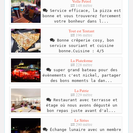
Volle Petrol
148 mètre
Service efficace, la pizza est
bonne et vous trouverez forcement
votre bonheur dans l...
Tout est Tentant
196 mètre
Bonne crêperie cosy, bon
service souriant et cuisine
bonne.Cuisine : 4/5
La Plateforme
228 mètre
super grand bateau pour des
évènements c'est nickel, partager
des bons moments la dan...
La Patrie
229 mètre
Restaurant avec terrasse et
étage où nous avons dégusté un
bon repas juste avant d'al...
Le Sirius
290 mètre
Échange lunaire avec un membre