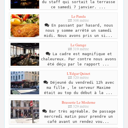
du staff qui sortait la terrasse
ce samedi 7 janvier. ...
Le Panda
308 mètre
En passant par hasard, nous
nous y somme arrêté un samedi
midi. Nous avons pris un si...
Le Garage
319 mètre
La cadre est magnifique et
chaleureux. Par contre nous avons
été déçu par le rapport ...
L'Edgar Quinet
320 mètre
Déjeuné du vendredi 12h avec
ma fille , le serveur Maxime
était au top du début à la ...
Brasserie Le Moderne
329 mètre
Bar très agréable. De passage
mercredi matin pour prendre un
café avant un rendez vou...