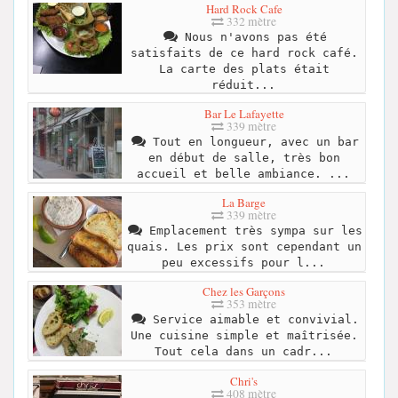
Hard Rock Cafe
332 mètre
Nous n'avons pas été
satisfaits de ce hard rock café.
La carte des plats était
réduit...
Bar Le Lafayette
339 mètre
Tout en longueur, avec un bar
en début de salle, très bon
accueil et belle ambiance. ...
La Barge
339 mètre
Emplacement très sympa sur les
quais. Les prix sont cependant un
peu excessifs pour l...
Chez les Garçons
353 mètre
Service aimable et convivial.
Une cuisine simple et maîtrisée.
Tout cela dans un cadr...
Chri's
408 mètre