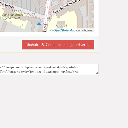
©
OpenStreetMap
contributors
Itinéraire & Comment puis-je arriver ici