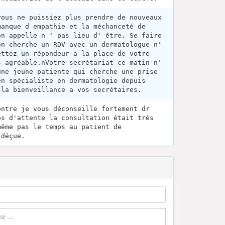
vous ne puissiez plus prendre de nouveaux
manque d empathie et la méchanceté de
on appelle n ' pas lieu d' être. Se faire
on cherche un RDV avec un dermatologue n'
ettez un répondeur a la place de votre
s agréable.nVotre secrétariat ce matin n'
une jeune patiente qui cherche une prise
en spécialiste en dermatologie depuis
 la bienveillance a vos secrétaires.
ontre je vous déconseille fortement dr
ps d'attente la consultation était très
même pas le temps au patient de
 déçue.