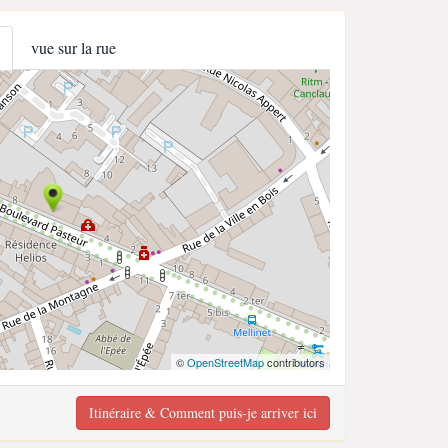
vue sur la rue
©
OpenStreetMap
contributors
Itinéraire & Comment puis-je arriver ici