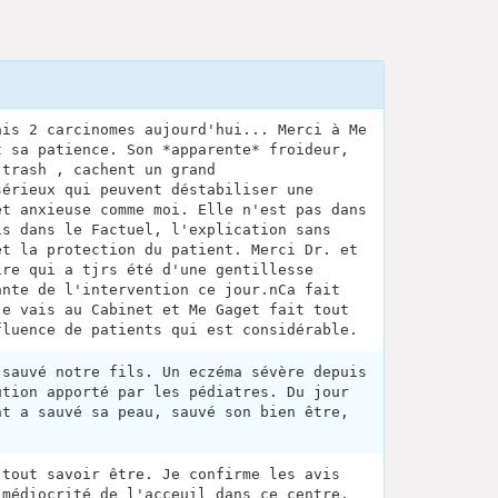
ais 2 carcinomes aujourd'hui... Merci à Me
t sa patience. Son *apparente* froideur,
 trash , cachent un grand
sérieux qui peuvent déstabiliser une
et anxieuse comme moi. Elle n'est pas dans
is dans le Factuel, l'explication sans
et la protection du patient. Merci Dr. et
ire qui a tjrs été d'une gentillesse
ante de l'intervention ce jour.nCa fait
je vais au Cabinet et Me Gaget fait tout
fluence de patients qui est considérable.
 sauvé notre fils. Un eczéma sévère depuis
ution apporté par les pédiatres. Du jour
nt a sauvé sa peau, sauvé son bien être,
 tout savoir être. Je confirme les avis
 médiocrité de l'acceuil dans ce centre.