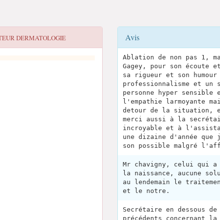
Avis
TEUR DERMATOLOGIE
Ablation de non pas 1, m
Gagey, pour son écoute e
sa rigueur et son humour
professionnalisme et un 
personne hyper sensible 
l'empathie larmoyante ma
detour de la situation, 
merci aussi à la secréta
incroyable et à l'assist
une dizaine d'année que 
son possible malgré l'af
Mr chavigny, celui qui a
la naissance, aucune sol
au lendemain le traiteme
et le notre.
Secrétaire en dessous de
précédents concernant la