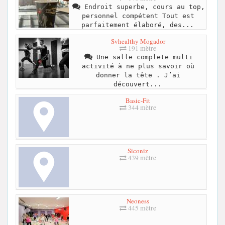
Endroit superbe, cours au top,
personnel compétent Tout est
parfaitement élaboré, des...
Svhealthy Mogador
191 mètre
Une salle complete multi
activité à ne plus savoir où
donner la tête . J’ai
découvert...
Basic-Fit
344 mètre
Siconiz
439 mètre
Neoness
445 mètre