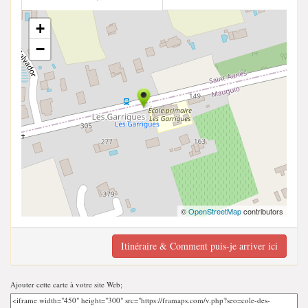
+
−
©
OpenStreetMap
contributors
Itinéraire & Comment puis-je arriver ici
Ajouter cette carte à votre site Web;