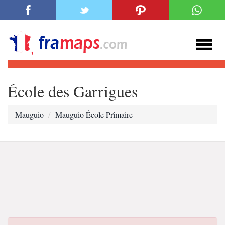
École des Garrigues
Mauguio
Maugui̇o École Pri̇mai̇re