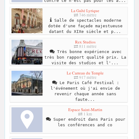
contre ce n'est pas pour les â...
La Gaîté Lyrique
746 mètre
Salle de spectacles moderne
dotée d'une façade majestueuse
datant du XIXe siècle et p...
Rex Studios
811 mètre
Très bonne expérience avec
très bon rapport qualité prix. La
visite des studios et l'...
Le Carreau du Temple
917 mètre
Le Paris Café Festival :
l'événement où j'ai envie de
revenir chaque année sans
faute...
Espace Saint-Martin
1 km
Super endroit dans Paris pour
les conférences and co