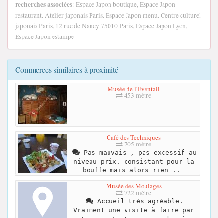
recherches associées:
Espace Japon boutique, Espace Japon
restaurant, Atelier japonais Paris, Espace Japon menu, Centre culturel
japonais Paris, 12 rue de Nancy 75010 Paris, Espace Japon Lyon,
Espace Japon estampe
Commerces similaires à proximité
Musée de l'Éventail
453 mètre
Café des Techniques
705 mètre
Pas mauvais , pas excessif au
niveau prix, consistant pour la
bouffe mais alors rien ...
Musée des Moulages
722 mètre
Accueil très agréable.
Vraiment une visite à faire par