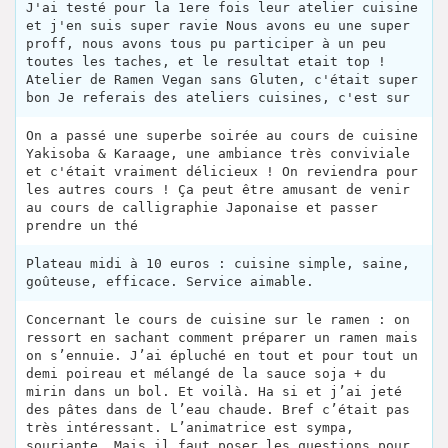
J'ai testé pour la 1ere fois leur atelier cuisine
et j'en suis super ravie Nous avons eu une super
proff, nous avons tous pu participer à un peu
toutes les taches, et le resultat etait top !
Atelier de Ramen Vegan sans Gluten, c'était super
bon Je referais des ateliers cuisines, c'est sur
On a passé une superbe soirée au cours de cuisine
Yakisoba & Karaage, une ambiance très conviviale
et c'était vraiment délicieux ! On reviendra pour
les autres cours ! Ça peut être amusant de venir
au cours de calligraphie Japonaise et passer
prendre un thé
Plateau midi à 10 euros : cuisine simple, saine,
goûteuse, efficace. Service aimable.
Concernant le cours de cuisine sur le ramen : on
ressort en sachant comment préparer un ramen mais
on s’ennuie. J’ai épluché en tout et pour tout un
demi poireau et mélangé de la sauce soja + du
mirin dans un bol. Et voilà. Ha si et j’ai jeté
des pâtes dans de l’eau chaude. Bref c’était pas
très intéressant. L’animatrice est sympa,
souriante. Mais il faut poser les questions pour