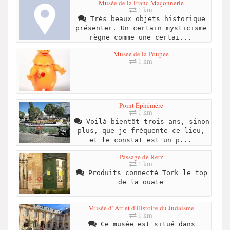
Musée de la Franc Maçonnerie
1 km
Très beaux objets historique
présenter. Un certain mysticisme
règne comme une certai...
Musee de la Poupee
1 km
Point Éphémère
1 km
Voilà bientôt trois ans, sinon
plus, que je fréquente ce lieu,
et le constat est un p...
Passage de Retz
1 km
Produits connecté Tork le top
de la ouate
Musée d' Art et d'Histoire du Judaisme
1 km
Ce musée est situé dans