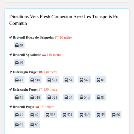
Directions Vers Fresh Connexion Avec Les Transports En
Commun
Breteuil Roux de Brignoles
20 mètre
49
Breteuil Sylvabelle
110 mètre
49
Estrangin Puget
130 mètre
41
518
521
54
540
81
Estrangin Puget
130 mètre
41
518
521
54
540
81
Breteuil Puget
150 mètre
41
49
518
521
540
55
60
61
80