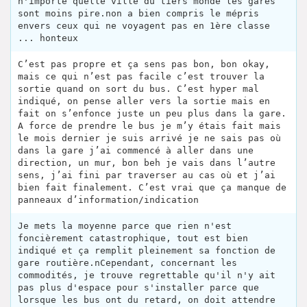
n'importe quelle ville du tiers monde les gares
sont moins pire.non a bien compris le mépris
envers ceux qui ne voyagent pas en 1ère classe
... honteux
C’est pas propre et ça sens pas bon, bon okay,
mais ce qui n’est pas facile c’est trouver la
sortie quand on sort du bus. C’est hyper mal
indiqué, on pense aller vers la sortie mais en
fait on s’enfonce juste un peu plus dans la gare.
A force de prendre le bus je m’y étais fait mais
le mois dernier je suis arrivé je ne sais pas où
dans la gare j’ai commencé à aller dans une
direction, un mur, bon beh je vais dans l’autre
sens, j’ai fini par traverser au cas où et j’ai
bien fait finalement. C’est vrai que ça manque de
panneaux d’information/indication
Je mets la moyenne parce que rien n'est
foncièrement catastrophique, tout est bien
indiqué et ça remplit pleinement sa fonction de
gare routière.nCependant, concernant les
commodités, je trouve regrettable qu'il n'y ait
pas plus d'espace pour s'installer parce que
lorsque les bus ont du retard, on doit attendre