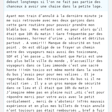
debout longtemps si l'on ne fait pas partie des
chanceux à avoir une chaise dans la petite loge.
Ayant mon train d’annulé à la dernière minute je
me suis retrouvée avec mes deux garçons dans
cette gare routière pour pouvoir prendre mon
blabla bus . Mes enfants ont eu peur alors qu’il
était que 10h du matin ! Gare fréquentée par des
toxicomanes, horreur d’urine , saleté et détritus
partout . A vomir!!! Manque de sécurité en tout
point . On est obligé de se frayer un chemin
entre des voyageurs mais aussi des toxicomane,
SDF et j’en passe … En sachant que Paris est une
des plus belle ville du monde , D’accueillir des
voyageurs dans ce lieu immonde c’est une sacré
honte !!!nUn toxico est même monté dans la soute
du bus j’avais peur pour mes valises . Et je
regardais dans les rétroviseurs du bus si il ne
volait rien . Il y a un gros manque de sécurité
dans ce lieu et il était que 10h du matin !
J’imagine même pas en pleine nuit …nSi c’est pour
répondre merci pour votre avis avec le petit
cordialement , merci de s’abstenir !nTrès mauvais
expérience et en plus mes billets de train annulé
n’ont toujours pas était remboursés … bref à fuir