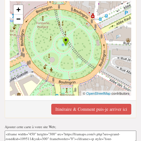
+
−
©
OpenStreetMap
contributors
Itinéraire & Comment puis-je arriver ici
Ajouter cette carte à votre site Web;