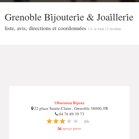
Grenoble Bi̇̇jouteri̇̇e & Joai̇̇lleri̇̇e
liste, avis, directions et coordonnées
1/1, le total 12 résultats
Obsession Bijoux
22 place Sainte-Claire , Grenoble 38000, FR
04 76 89 39 73
(21)
aperçu photo