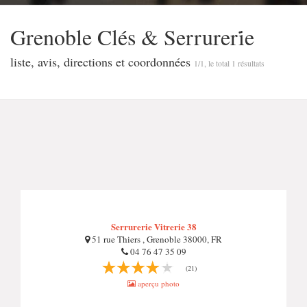
Grenoble Clés & Serrureri̇e
liste, avis, directions et coordonnées
1/1, le total 1 résultats
Serrurerie Vitrerie 38
51 rue Thiers , Grenoble 38000, FR
04 76 47 35 09
(21)
aperçu photo