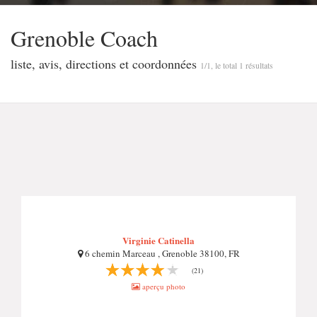
Grenoble Coach
liste, avis, directions et coordonnées
1/1, le total 1 résultats
Virginie Catinella
6 chemin Marceau , Grenoble 38100, FR
(21)
aperçu photo