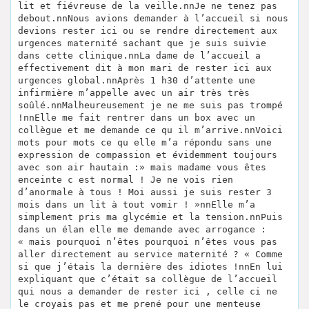
lit et fiévreuse de la veille.nnJe ne tenez pas
debout.nnNous avions demander à l’accueil si nous
devions rester ici ou se rendre directement aux
urgences maternité sachant que je suis suivie
dans cette clinique.nnLa dame de l’accueil a
effectivement dit à mon mari de rester ici aux
urgences global.nnAprès 1 h30 d’attente une
infirmière m’appelle avec un air très très
soûlé.nnMalheureusement je ne me suis pas trompé
!nnElle me fait rentrer dans un box avec un
collègue et me demande ce qu il m’arrive.nnVoici
mots pour mots ce qu elle m’a répondu sans une
expression de compassion et évidemment toujours
avec son air hautain :» mais madame vous êtes
enceinte c est normal ! Je ne vois rien
d’anormale à tous ! Moi aussi je suis rester 3
mois dans un lit à tout vomir ! »nnElle m’a
simplement pris ma glycémie et la tension.nnPuis
dans un élan elle me demande avec arrogance :
« mais pourquoi n’êtes pourquoi n’êtes vous pas
aller directement au service maternité ? « Comme
si que j’étais la dernière des idiotes !nnEn lui
expliquant que c’était sa collègue de l’accueil
qui nous a demander de rester ici , celle ci ne
le croyais pas et me prené pour une menteuse