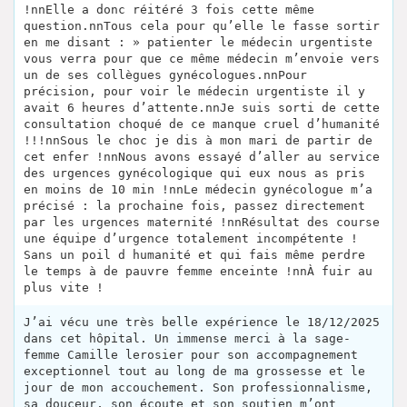
!nnElle a donc réitéré 3 fois cette même
question.nnTous cela pour qu’elle le fasse sortir
en me disant : » patienter le médecin urgentiste
vous verra pour que ce même médecin m’envoie vers
un de ses collègues gynécologues.nnPour
précision, pour voir le médecin urgentiste il y
avait 6 heures d’attente.nnJe suis sorti de cette
consultation choqué de ce manque cruel d’humanité
!!!nnSous le choc je dis à mon mari de partir de
cet enfer !nnNous avons essayé d’aller au service
des urgences gynécologique qui eux nous as pris
en moins de 10 min !nnLe médecin gynécologue m’a
précisé : la prochaine fois, passez directement
par les urgences maternité !nnRésultat des course
une équipe d’urgence totalement incompétente !
Sans un poil d humanité et qui fais même perdre
le temps à de pauvre femme enceinte !nnÀ fuir au
plus vite !
J’ai vécu une très belle expérience le 18/12/2025
dans cet hôpital. Un immense merci à la sage-
femme Camille lerosier pour son accompagnement
exceptionnel tout au long de ma grossesse et le
jour de mon accouchement. Son professionnalisme,
sa douceur, son écoute et son soutien m’ont