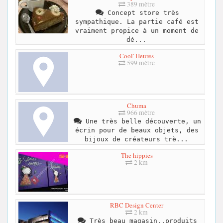
389 mètre
Concept store très
sympathique. La partie café est
vraiment propice à un moment de
dé...
Cool' Heures
599 mètre
Chuma
966 mètre
Une très belle découverte, un
écrin pour de beaux objets, des
bijoux de créateurs trè...
The hippies
2 km
RBC Design Center
2 km
Très beau magasin..produits