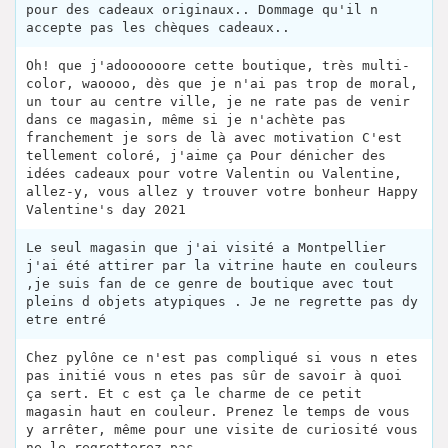
pour des cadeaux originaux.. Dommage qu'il n
accepte pas les chèques cadeaux..
Oh! que j'adoooooore cette boutique, très multi-
color, waoooo, dès que je n'ai pas trop de moral,
un tour au centre ville, je ne rate pas de venir
dans ce magasin, même si je n'achète pas
franchement je sors de là avec motivation C'est
tellement coloré, j'aime ça Pour dénicher des
idées cadeaux pour votre Valentin ou Valentine,
allez-y, vous allez y trouver votre bonheur Happy
Valentine's day 2021
Le seul magasin que j'ai visité a Montpellier
j'ai été attirer par la vitrine haute en couleurs
,je suis fan de ce genre de boutique avec tout
pleins d objets atypiques . Je ne regrette pas dy
etre entré
Chez pylône ce n'est pas compliqué si vous n etes
pas initié vous n etes pas sûr de savoir à quoi
ça sert. Et c est ça le charme de ce petit
magasin haut en couleur. Prenez le temps de vous
y arrêter, même pour une visite de curiosité vous
ne le regretterez pas.