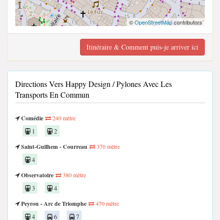
©
OpenStreetMap
contributors
Itinéraire & Comment puis-je arriver ici
Directions Vers Happy Design / Pylones Avec Les
Transports En Commun
Comédie
240 mètre
1
2
Saint-Guilhem - Courreau
370 mètre
4
Observatoire
380 mètre
3
4
Peyrou - Arc de Triomphe
470 mètre
4
6
7