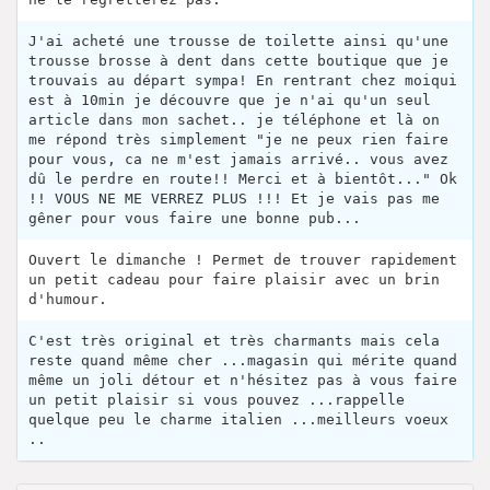
J'ai acheté une trousse de toilette ainsi qu'une
trousse brosse à dent dans cette boutique que je
trouvais au départ sympa! En rentrant chez moiqui
est à 10min je découvre que je n'ai qu'un seul
article dans mon sachet.. je téléphone et là on
me répond très simplement "je ne peux rien faire
pour vous, ca ne m'est jamais arrivé.. vous avez
dû le perdre en route!! Merci et à bientôt..." Ok
!! VOUS NE ME VERREZ PLUS !!! Et je vais pas me
gêner pour vous faire une bonne pub...
Ouvert le dimanche ! Permet de trouver rapidement
un petit cadeau pour faire plaisir avec un brin
d'humour.
C'est très original et très charmants mais cela
reste quand même cher ...magasin qui mérite quand
même un joli détour et n'hésitez pas à vous faire
un petit plaisir si vous pouvez ...rappelle
quelque peu le charme italien ...meilleurs voeux
..