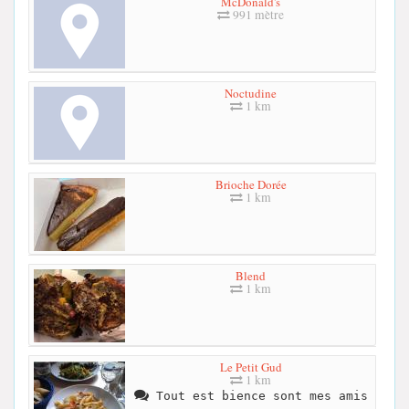
McDonald's
991 mètre
Noctudine
1 km
Brioche Dorée
1 km
Blend
1 km
Le Petit Gud
1 km
Tout est bience sont mes amis