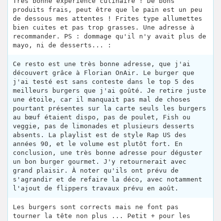
Très bonne expérience culinaire ! De bons
produits frais, peut être que le pain est un peu
de dessous mes attentes ! Frites type allumettes
bien cuites et pas trop grasses. Une adresse à
recommander. PS : dommage qu'il n'y avait plus de
mayo, ni de desserts... :
Ce resto est une très bonne adresse, que j'ai
découvert grâce à Florian OnAir. Le burger que
j'ai testé est sans conteste dans le top 5 des
meilleurs burgers que j'ai goûté. Je retire juste
une étoile, car il manquait pas mal de choses
pourtant présentes sur la carte seuls les burgers
au bœuf étaient dispo, pas de poulet, Fish ou
veggie, pas de limonades et plusieurs desserts
absents. La playlist est de style Rap US des
années 90, et le volume est plutôt fort. En
conclusion, une très bonne adresse pour déguster
un bon burger gourmet. J'y retournerait avec
grand plaisir. À noter qu'ils ont prévu de
s'agrandir et de refaire la déco, avec notamment
l'ajout de flippers travaux prévu en août.
Les burgers sont corrects mais ne font pas
tourner la tête non plus ... Petit + pour les