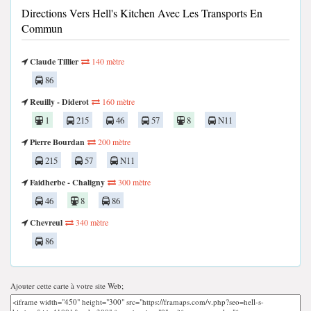
Directions Vers Hell's Kitchen Avec Les Transports En
Commun
Claude Tillier
140 mètre
86
Reuilly - Diderot
160 mètre
1
215
46
57
8
N11
Pierre Bourdan
200 mètre
215
57
N11
Faidherbe - Chaligny
300 mètre
46
8
86
Chevreul
340 mètre
86
Ajouter cette carte à votre site Web;