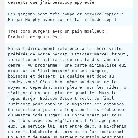
desserts que j'ai beaucoup apprécié
Les garçons sont très sympa et service rapide !
Burger Murphy hyper bon et la limonade top !
Très bons Burgers avec un pain moelleux !
Produits de qualités !
Faisant directement référence à la chère ville
préférée de notre Avocat Justicier Marvel favori,
le restaurant attire la curiosité des fans du
genre ! Au programme : Une carte minimaliste qui
mise sur le "fait maison" de ses burgers,
boissons et dessert. La qualité est donc au
rendez-vous! C'est bon, même au dessus de la
moyenne. Cependant sans pleurer sur les sides, on
s'attend à un poil plus de quantité. Mais le
repas Burger-Boisson-Dessert reste au final
suffisant pour combler la majorité des estomacs.
On regrettera juste de temps en temps l'absence
du Maitre Yoda Burger. La Force n'est pas tous
les jours avec les végétariens ! Fromage pour
eux. Le service lui, est entre deux, à mi-chemin
entre le Kebabiste du coin et le Bar-restaurant.
On a tout de même un serveur courtois pour nous