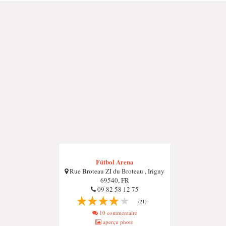
Fútbol Arena
Rue Broteau ZI du Broteau , Irigny
69540, FR
09 82 58 12 75
(21)
10 commentaire
aperçu photo