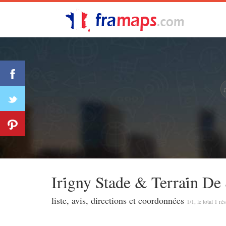
Iri̇gny Stade & Terrai̇n De
liste, avis, directions et coordonnées
1/1, le total 1 ré