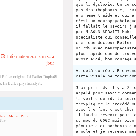
que la dyslexie. Un cons
pas d'orthophoniste, j'a
énormément aidé et qui a
c'est un neuropsychologu
il fallait le savoir! j'
par M AOUN SEBAITI Mehdi
spécialiste qui conseill
cher que docteur Beller.
un rdv avec neuropédiatr
plus rapide que de trouv
Information sur la mise à
avoir aidé, bon courage 
jour
Au delà du réel. Bienven
i Beller origine, Isi Beller Raphaël
carte vitale ne fonction
s, Isi Beller psychanalyste
J ai pris rdv il y a 2 m
appelé pour savoir comme
la veille du rdv la secr
m'expliquer le procédé 8
avec l enfant c est cher
il faudra revenir pour f
e en Milieu Rural
tre
sommes de 600€ mais bien
pénurie d orthophoniste 
annulé et je reprends me