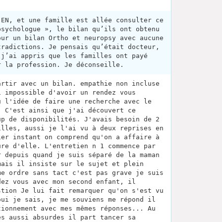
’EN, et une famille est allée consulter ce
psychologue », le bilan qu’ils ont obtenu
our un bilan Ortho et neuropsy avec aucune
tradictions. Je pensais qu’était docteur,
 j’ai appris que les familles ont payé
r la profession. Je déconseille.
artir avec un bilan. empathie non incluse
i impossible d'avoir un rendez vous
u l'idée de faire une recherche avec le
. C'est ainsi que j'ai découvert ce
up de disponibilités. J'avais besoin de 2
illes, aussi je l'ai vu à deux reprises en
ier instant on comprend qu'on a affaire à
ûre d'elle. L'entretien n 1 commence par
r depuis quand je suis séparé de la maman
mais il insiste sur le sujet et plein
me ordre sans tact c'est pas grave je suis
dez vous avec mon second enfant, il
stion Je lui fait remarquer qu'on s'est vu
oui je sais, je me souviens me répond il
tionnement avec mes mêmes réponses... Au
es aussi absurdes il part tancer sa