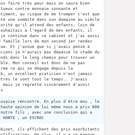
ous faire très peur mais on saura bien
ctueux contre monnaie sonnante et
ntiment, au risque de me tromper c'est que
été une sommité dans son domaine au siècle
torité qu'il attend des enfants, loin de
souhaitais a l'égard de mes enfants, il
 je continue dans ce cabinet et j'ai aussi
e famille lors de mon second 1er rendez
cue. Et j'avoue que si j'avais pensé à
nciens je n'aurais pas dépassé le stade du
ends donc le long chemin pour trouver un
ible. Mon conseil est donc de ne pas
irme ce qui se dégage depuis la
ib, un excellent praticien n'est jamais
utres le sont tout le temps.. J'avais
s mais je regrette sincèrement d'avoir
ts
auvaise rencontre. En plus d être mou , le
 haute opinion de lui même nous a pris 800
 notre fils , avec une conclusion qui a
E HONTE , un ESCROC
abinet, ils affichent des prix exorbitants
ustifications. De plus, il y a un manque