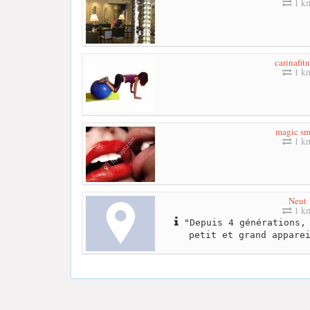
1 k
carinafit
1 k
magic sm
1 k
Neut
1 k
"Depuis 4 générations, 
petit et grand appare