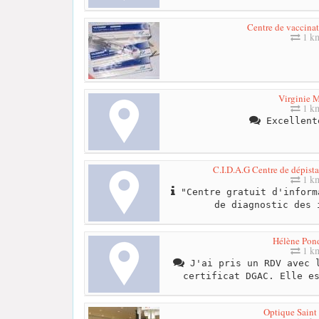
Centre de vaccinat
1 k
Virginie M
1 k
Excellent
C.I.D.A.G Centre de dépist
1 k
"Centre gratuit d'inform
de diagnostic des 
Hélène Pon
1 k
J'ai pris un RDV avec l
certificat DGAC. Elle e
Optique Saint