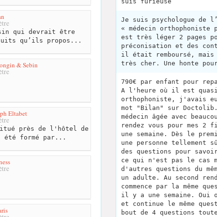
suis furieuse
an
Je suis psychologue de l
tre
« médecin orthophoniste 
in qui devrait être
est très léger 2 pages p
duits qu’ils propos...
préconisation et des con
il était remboursé, mais
très cher. Une honte pou
Mongin & Sebin
tre
790€ par enfant pour rep
A l'heure où il est quas
orthophoniste, j'avais e
mot "Bilan" sur Doctolib
ph Eltabet
médecin âgée avec beauco
tre
rendez vous pour mes 2 f
itué près de l'hôtel de
une semaine. Dès le prem
a été formé par...
une personne tellement s
des questions pour savoi
ce qui n'est pas le cas 
ness
tre
d'autres questions du mê
un adulte. Au second ren
commence par la même que
il y a une semaine. Oui 
et continue le même ques
ris
bout de 4 questions tout
tre