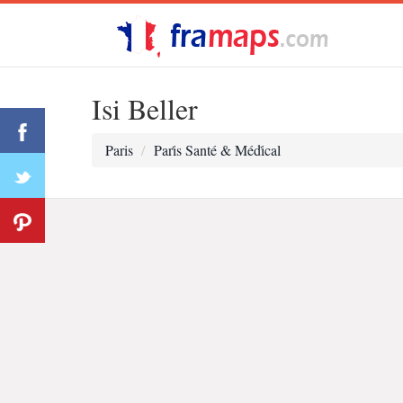
Isi Beller
Paris
Pari̇s Santé & Médi̇cal