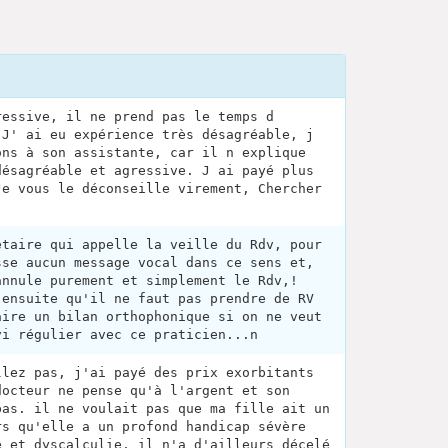
ressive, il ne prend pas le temps d
 J' ai eu expérience très désagréable, j
ons à son assistante, car il n explique
désagréable et agressive. J ai payé plus
Je vous le déconseille virement, Chercher
étaire qui appelle la veille du Rdv, pour
sse aucun message vocal dans ce sens et,
annule purement et simplement le Rdv,!
 ensuite qu'il ne faut pas prendre de RV
aire un bilan orthophonique si on ne veut
vi régulier avec ce praticien...n
llez pas, j'ai payé des prix exorbitants
docteur ne pense qu'à l'argent et son
pas. il ne voulait pas que ma fille ait un
rs qu'elle a un profond handicap sévère
e et dyscalculie, il n'a d'ailleurs décelé