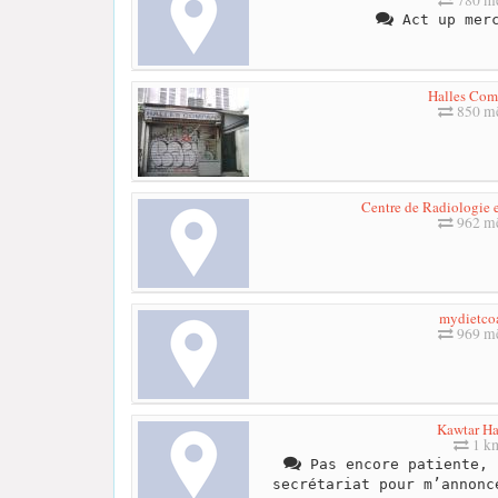
Act up merc
Halles Co
850 mè
Centre de Radiologie 
962 mè
mydietco
969 mè
Kawtar H
1 k
Pas encore patiente, 
secrétariat pour m’annonc