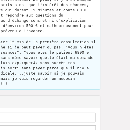
tarifs ainsi que l'intérêt des séances,
re qui durent 15 minutes et coûte 80 €.
nt répondre aux questions du
pas d'échange concret ni d'explication
t d'environ 500 € et malheureusement pour
 prévenu à l'avance.
mier 15 min de la première consultation il
che si je peut payer ou pas. "Vous n'êtes
 séances", "vous êtes le patient 6800 e
 sans même savoir quelle était ma demande
 luis expliquer4x sans succès mon
uis sorti sans payer parce que il n'y a
édicale....juste savoir si je pouvais
 mais je vais regarder un médecin
 !!!