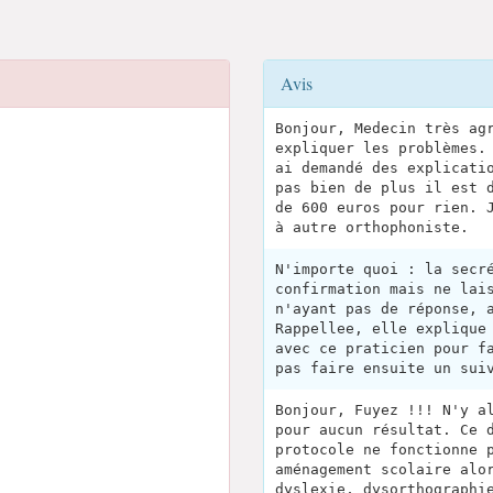
Avis
Bonjour, Medecin très ag
expliquer les problèmes.
ai demandé des explicati
pas bien de plus il est 
de 600 euros pour rien. 
à autre orthophoniste.
N'importe quoi : la secr
confirmation mais ne lai
n'ayant pas de réponse, 
Rappellee, elle explique
avec ce praticien pour f
pas faire ensuite un sui
Bonjour, Fuyez !!! N'y a
pour aucun résultat. Ce 
protocole ne fonctionne 
aménagement scolaire alo
dyslexie, dysorthographi