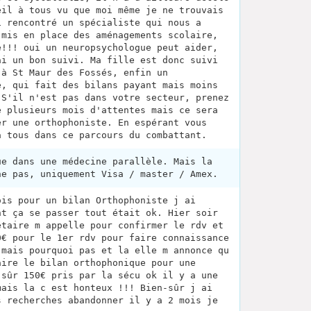
eil à tous vu que moi même je ne trouvais
i rencontré un spécialiste qui nous a
 mis en place des aménagements scolaire,
e!!! oui un neuropsychologue peut aider,
ai un bon suivi. Ma fille est donc suivi
 à St Maur des Fossés, enfin un
e, qui fait des bilans payant mais moins
 S'il n'est pas dans votre secteur, prenez
e plusieurs mois d'attentes mais ce sera
er une orthophoniste. En espérant vous
à tous dans ce parcours du combattant.
ue dans une médecine parallèle. Mais la
ne pas, uniquement Visa / master / Amex.
ois pour un bilan Orthophoniste j ai
nt ça se passer tout était ok. Hier soir
étaire m appelle pour confirmer le rdv et
0€ pour le 1er rdv pour faire connaissance
 mais pourquoi pas et la elle m annonce qu
aire le bilan orthophonique pour une
-sûr 150€ pris par la sécu ok il y a une
mais la c est honteux !!! Bien-sûr j ai
s recherches abandonner il y a 2 mois je