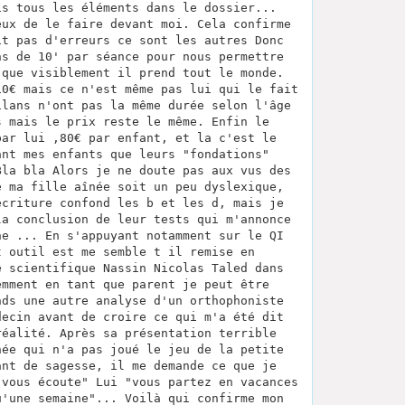
is tous les éléments dans le dossier...
eux de le faire devant moi. Cela confirme
it pas d'erreurs ce sont les autres Donc
ns de 10' par séance pour nous permettre
 que visiblement il prend tout le monde.
10€ mais ce n'est même pas lui qui le fait
ilans n'ont pas la même durée selon l'âge
s mais le prix reste le même. Enfin le
par lui ,80€ par enfant, et la c'est le
ant mes enfants que leurs "fondations"
Bla bla Alors je ne doute pas aux vus des
e ma fille aînée soit un peu dyslexique,
écriture confond les b et les d, mais je
la conclusion de leur tests qui m'annonce
ne ... En s'appuyant notamment sur le QI
t outil est me semble t il remise en
e scientifique Nassin Nicolas Taled dans
emment en tant que parent je peut être
nds une autre analyse d'un orthophoniste
decin avant de croire ce qui m'a été dit
réalité. Après sa présentation terrible
née qui n'a pas joué le jeu de la petite
ant de sagesse, il me demande ce que je
 vous écoute" Lui "vous partez en vacances
u'une semaine"... Voilà qui confirme mon