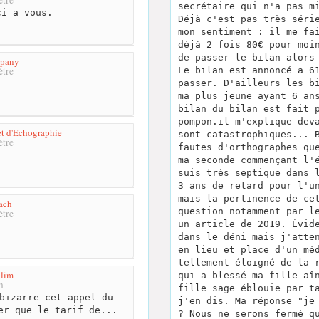
secrétaire qui n'a pas m
i a vous.
Déjà c'est pas très séri
mon sentiment : il me fa
déjà 2 fois 80€ pour moi
de passer le bilan alors
mpany
tre
Le bilan est annoncé a 6
passer. D'ailleurs les b
ma plus jeune ayant 6 an
bilan du bilan est fait 
pompon.il m'explique dev
et d'Echographie
sont catastrophiques... 
tre
fautes d'orthographes qu
ma seconde commençant l'
suis très septique dans 
3 ans de retard pour l'u
mais la pertinence de ce
ach
question notamment par l
tre
un article de 2019. Évid
dans le déni mais j'atte
en lieu et place d'un mé
tellement éloigné de la 
alim
qui a blessé ma fille aî
m
fille sage éblouie par t
bizarre cet appel du
j'en dis. Ma réponse "je
er que le tarif de...
? Nous ne serons fermé q