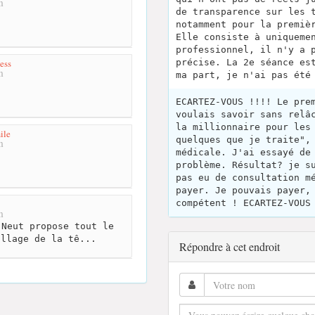
m
de transparence sur les 
notamment pour la premiè
Elle consiste à uniqueme
professionnel, il n'y a 
ness
précise. La 2e séance es
m
ma part, je n'ai pas été
ECARTEZ-VOUS !!!! Le pre
voulais savoir sans relâ
la millionnaire pour les
ile
quelques que je traite",
m
médicale. J'ai essayé de
problème. Résultat? je s
pas eu de consultation m
payer. Je pouvais payer,
compétent ! ECARTEZ-VOUS
m
Neut propose tout le
illage de la tê...
Répondre à cet endroit