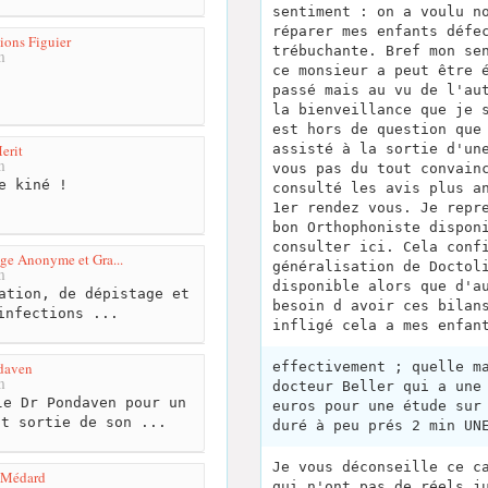
sentiment : on a voulu n
réparer mes enfants défe
ions Figuier
trébuchante. Bref mon se
m
ce monsieur a peut être 
passé mais au vu de l'au
la bienveillance que je 
est hors de question que
erit
assisté à la sortie d'un
m
vous pas du tout convain
e kiné !
consulté les avis plus a
1er rendez vous. Je repr
bon Orthophoniste dispon
consulter ici. Cela conf
age Anonyme et Gra...
généralisation de Doctol
m
disponible alors que d'a
ation, de dépistage et
besoin d avoir ces bilan
infections ...
infligé cela a mes enfan
daven
effectivement ; quelle m
m
docteur Beller qui a une
e Dr Pondaven pour un
euros pour une étude sur
st sortie de son ...
duré à peu prés 2 min UN
Je vous déconseille ce c
 Médard
qui n'ont pas de réels j