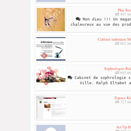
Phu-Xu
407 mè
Mon dieu !!! Un magas
chaleureux au vue des pro
Cabinet infirmiers 
662 mè
Sophrologue Ral
692 mè
Cabinet de sophrologie s
Ville. Ralph Eltabet 
Espace Ki
723 mè
Act Up Pa
780 mè