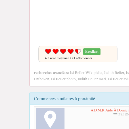
Excellent
4.5
note moyenne /
21
sélectionner.
recherches associées:
Isi Beller Wikipédia, Judith Beller, Is
Enthoven, Isi Beller photo, Judith Beller mari, Isi Beller avi
Commerces similaires à proximité
A.D.M.R Aide À Domicil
385 mè