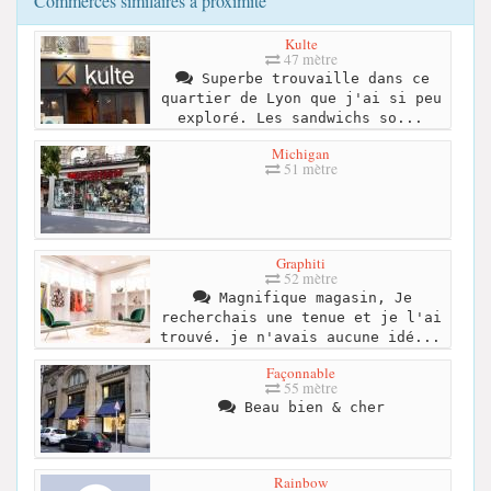
Commerces similaires à proximité
Kulte
47 mètre
Superbe trouvaille dans ce
quartier de Lyon que j'ai si peu
exploré. Les sandwichs so...
Michigan
51 mètre
Graphiti
52 mètre
Magnifique magasin, Je
recherchais une tenue et je l'ai
trouvé. je n'avais aucune idé...
Façonnable
55 mètre
Beau bien & cher
Rainbow