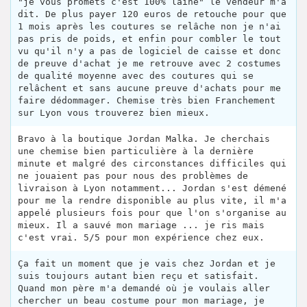
"je vous promets c'est 100% laine" le vendeur m'a
dit. De plus payer 120 euros de retouche pour que
1 mois après les coutures se relâche non je n'ai
pas pris de poids, et enfin pour combler le tout
vu qu'il n'y a pas de logiciel de caisse et donc
de preuve d'achat je me retrouve avec 2 costumes
de qualité moyenne avec des coutures qui se
relâchent et sans aucune preuve d'achats pour me
faire dédommager. Chemise très bien Franchement
sur Lyon vous trouverez bien mieux.
Bravo à la boutique Jordan Malka. Je cherchais
une chemise bien particulière à la dernière
minute et malgré des circonstances difficiles qui
ne jouaient pas pour nous des problèmes de
livraison à Lyon notamment... Jordan s'est démené
pour me la rendre disponible au plus vite, il m'a
appelé plusieurs fois pour que l'on s'organise au
mieux. Il a sauvé mon mariage ... je ris mais
c'est vrai. 5/5 pour mon expérience chez eux.
Ça fait un moment que je vais chez Jordan et je
suis toujours autant bien reçu et satisfait.
Quand mon père m'a demandé où je voulais aller
chercher un beau costume pour mon mariage, je