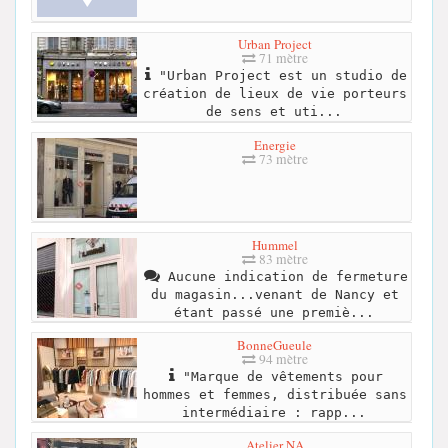
Urban Project
71 mètre
"Urban Project est un studio de
création de lieux de vie porteurs
de sens et uti...
Energie
73 mètre
Hummel
83 mètre
Aucune indication de fermeture
du magasin...venant de Nancy et
étant passé une premiè...
BonneGueule
94 mètre
"Marque de vêtements pour
hommes et femmes, distribuée sans
intermédiaire : rapp...
Atelier NA