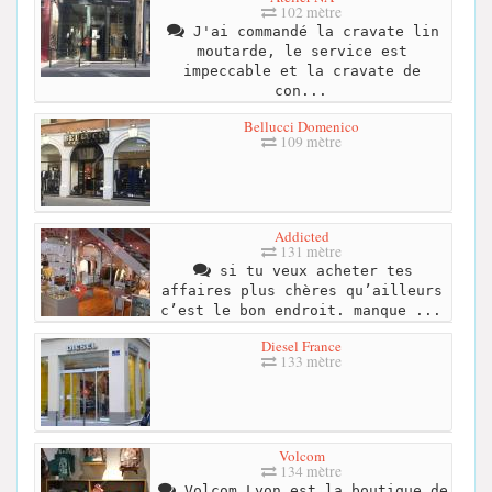
102 mètre
J'ai commandé la cravate lin
moutarde, le service est
impeccable et la cravate de
con...
Bellucci Domenico
109 mètre
Addicted
131 mètre
si tu veux acheter tes
affaires plus chères qu’ailleurs
c’est le bon endroit. manque ...
Diesel France
133 mètre
Volcom
134 mètre
Volcom Lyon est la boutique de