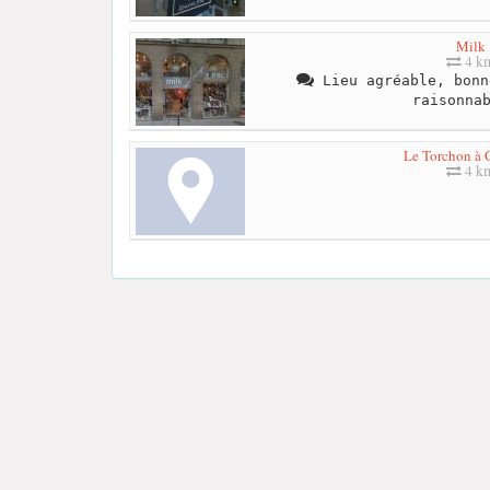
Milk
4 k
Lieu agréable, bonn
raisonna
Le Torchon à 
4 k