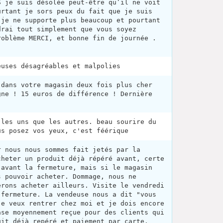
S je suis désolée peut-être qu’il ne voit
urtant je sors peux du fait que je suis
 je ne supporte plus beaucoup et pourtant
drai tout simplement que vous soyez
roblème MERCI, et bonne fin de journée .
.
euses désagréables et malpolies
 dans votre magasin deux fois plus cher
gne ! 15 euros de différence ! Dernière
 les uns que les autres. beau sourire du
us posez vos yeux, c'est féérique
r nous nous sommes fait jetés par la
cheter un produit déjà répéré avant, certe
 avant la fermeture, mais si le magasin
s pouvoir acheter. Dommage, nous ne
érons acheter ailleurs. Visite le vendredi
 fermeture. La vendeuse nous a dit "vous
je veux rentrer chez moi et je dois encore
ase moyennement reçue pour des clients qui
uit déjà repéré et paiement par carte.