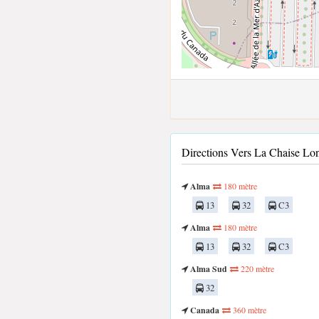
Directions Vers La Chaise L
Alma
180 mètre
13
32
C3
Alma
180 mètre
13
32
C3
Alma Sud
220 mètre
32
Canada
360 mètre