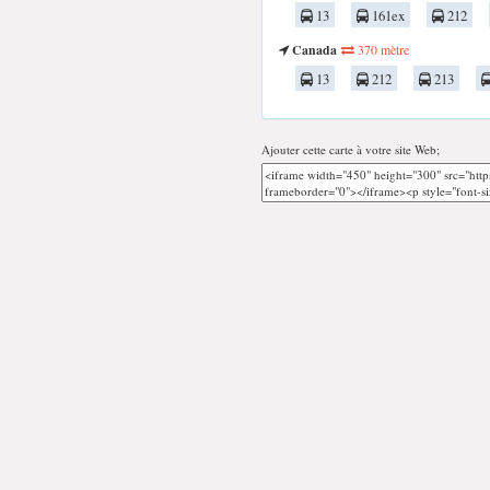
13
161ex
212
Canada
370 mètre
13
212
213
Ajouter cette carte à votre site Web;