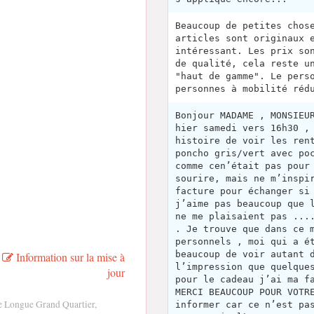
Beaucoup de petites chos
articles sont originaux 
intéressant. Les prix so
de qualité, cela reste u
"haut de gamme". Le pers
personnes à mobilité réd
Bonjour MADAME , MONSIEU
hier samedi vers 16h30 ,
histoire de voir les ren
poncho gris/vert avec po
comme cen’était pas pour
sourire, mais ne m’inspi
facture pour échanger si
j’aime pas beaucoup que 
ne me plaisaient pas ...
. Je trouve que dans ce 
personnels , moi qui a é
beaucoup de voir autant 
Information sur la mise à
l’impression que quelque
jour
pour le cadeau j’ai ma f
MERCI BEAUCOUP POUR VOTR
e Longue Grand Quartier,
informer car ce n’est pa