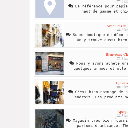
3 k
La référence pour papie
haut de gamme et chi
Aventures de
3 k
Super boutique de déco e
On y trouve aussi bien
Bienvenue Ch
3 k
Nous y avons acheté une
quelques années et elle
Ty Brei
3 k
C'est bien dommage de n
endroit. Les produits s
Aperç
3 k
Magasin très bien fourni
parfums d ambiance. Th