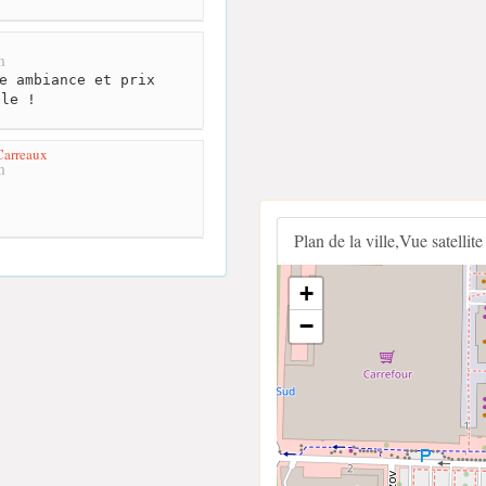
m
e ambiance et prix
ble !
Carreaux
m
Plan de la ville,Vue satellite
+
−