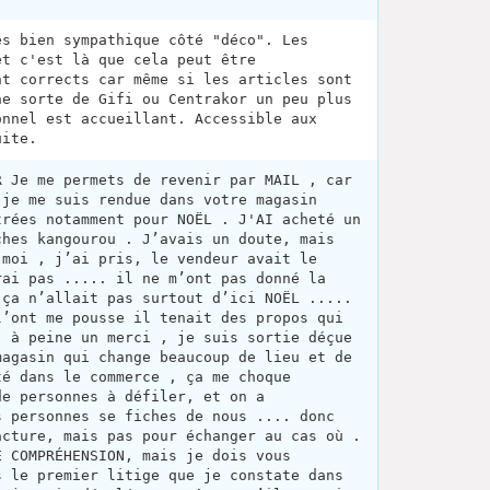
es bien sympathique côté "déco". Les
et c'est là que cela peut être
nt corrects car même si les articles sont
ne sorte de Gifi ou Centrakor un peu plus
onnel est accueillant. Accessible aux
uite.
R Je me permets de revenir par MAIL , car
 je me suis rendue dans votre magasin
trées notamment pour NOËL . J'AI acheté un
ches kangourou . J’avais un doute, mais
 moi , j’ai pris, le vendeur avait le
rai pas ..... il ne m’ont pas donné la
 ça n’allait pas surtout d’ici NOËL .....
l’ont me pousse il tenait des propos qui
. à peine un merci , je suis sortie déçue
magasin qui change beaucoup de lieu et de
té dans le commerce , ça me choque
de personnes à défiler, et on a
s personnes se fiches de nous .... donc
acture, mais pas pour échanger au cas où .
E COMPRÉHENSION, mais je dois vous
s le premier litige que je constate dans