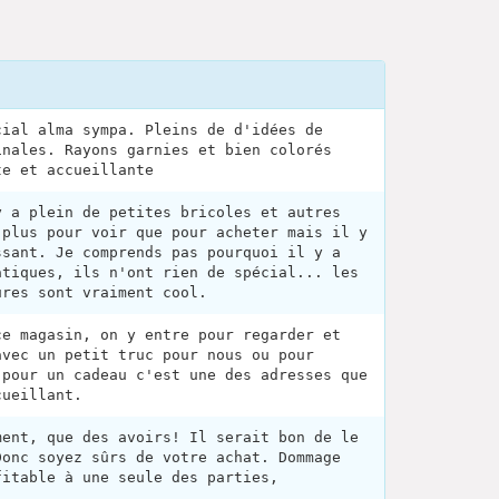
cial alma sympa. Pleins de d'idées de
inales. Rayons garnies et bien colorés
te et accueillante
y a plein de petites bricoles et autres
 plus pour voir que pour acheter mais il y
ssant. Je comprends pas pourquoi il y a
atiques, ils n'ont rien de spécial... les
ures sont vraiment cool.
ce magasin, on y entre pour regarder et
avec un petit truc pour nous ou pour
 pour un cadeau c'est une des adresses que
cueillant.
ment, que des avoirs! Il serait bon de le
Donc soyez sûrs de votre achat. Dommage
fitable à une seule des parties,