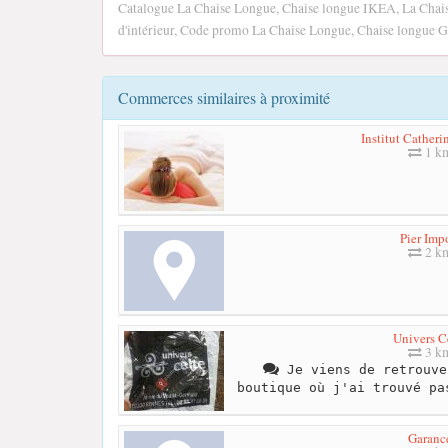
Catalogue La Chaise Longue, Chaise longue IKEA, La Chais
d'intérieur, Code promo La Chaise Longue, Chaise longue G
Commerces similaires à proximité
Institut Catheri
1 k
Pier Imp
2 k
Univers C
3 k
Je viens de retrouve
boutique où j'ai trouvé pa
Garanc