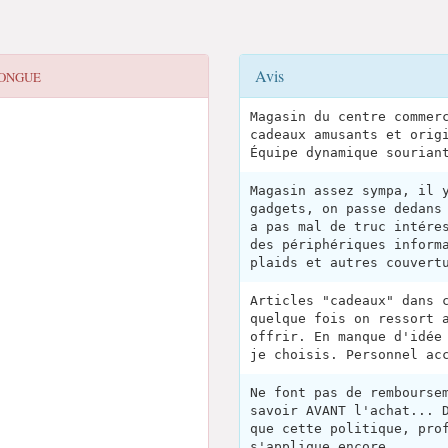
Avis
LONGUE
Magasin du centre commer
cadeaux amusants et orig
Équipe dynamique sourian
Magasin assez sympa, il 
gadgets, on passe dedans
a pas mal de truc intére
des périphériques inform
plaids et autres couvert
Articles "cadeaux" dans 
quelque fois on ressort 
offrir. En manque d'idée
je choisis. Personnel ac
Ne font pas de rembourse
savoir AVANT l'achat... 
que cette politique, pro
s'applique encore...