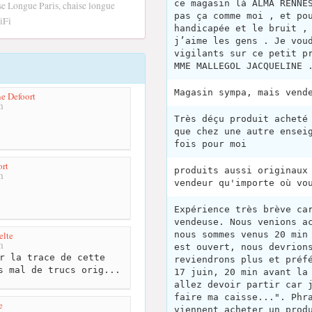
ce magasin là ALMA RENNE
e Longue Paris, chaise longue
pas ça comme moi , et po
iFi
handicapée et le bruit ,
j’aime les gens . Je vou
vigilants sur ce petit p
MME MALLEGOL JACQUELINE 
Magasin sympa, mais vend
ne Defoort
m
Très déçu produit acheté
que chez une autre ensei
fois pour moi
ort
produits aussi originaux
m
vendeur qu'importe où vo
Expérience très brève ca
vendeuse. Nous venions a
elte
nous sommes venus 20 min
m
est ouvert, nous devrion
r la trace de cette
reviendrons plus et préf
s mal de trucs orig...
17 juin, 20 min avant la
allez devoir partir car 
faire ma caisse...". Phr
e
viennent acheter un prod