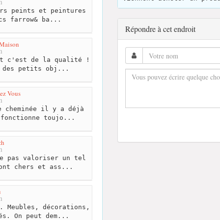
m
rs peints et peintures
cs farrow& ba...
Répondre à cet endroit
 Maison
m
t c'est de la qualité !
 des petits obj...
ez Vous
m
 cheminée il y a déjà
 fonctionne toujo...
zh
m
e pas valoriser un tel
ont chers et ass...
u
m
. Meubles, décorations,
és. On peut dem...