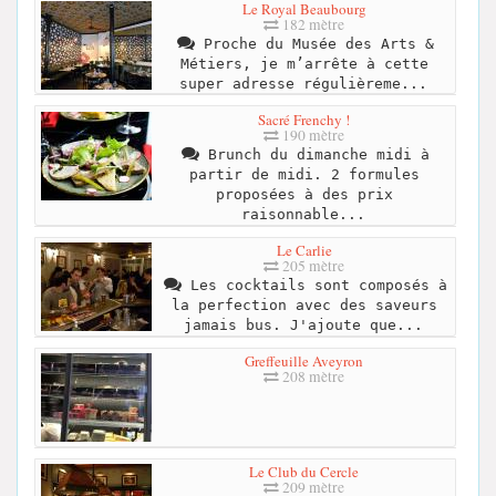
Le Royal Beaubourg
182 mètre
Proche du Musée des Arts &
Métiers, je m’arrête à cette
super adresse régulièreme...
Sacré Frenchy !
190 mètre
Brunch du dimanche midi à
partir de midi. 2 formules
proposées à des prix
raisonnable...
Le Carlie
205 mètre
Les cocktails sont composés à
la perfection avec des saveurs
jamais bus. J'ajoute que...
Greffeuille Aveyron
208 mètre
Le Club du Cercle
209 mètre