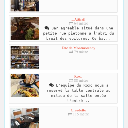
L'Attirail
64 mètre
Bar agréable situé dans une
petite rue piétonne à l'abri du
bruit des voitures. Ce ba...
Duc de Montmorency
79 mètre
Roxo
88 mètre
L'équipe du Roxo nous a
réservé la table centrale au
milieu de la salle entée
l'entré...
Claudette
115 mètre