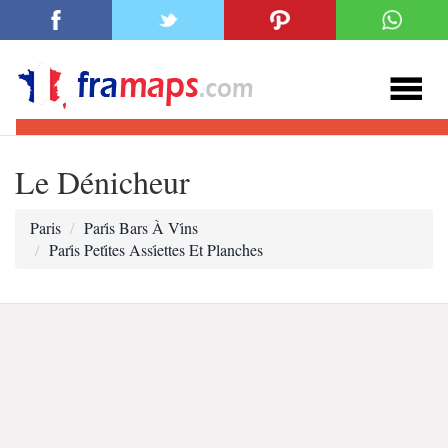
Le Dénicheur
Paris
Pari̇s Bars À Vi̇ns
Pari̇s Peti̇tes Assi̇ettes Et Planches