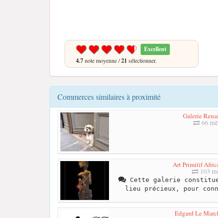
Excellent
4.7
note moyenne /
21
sélectionner.
Commerces similaires à proximité
Galerie Rena
66 mè
Art Primitif Afr
103 mè
Cette galerie constitue
lieu précieux, pour con
Edgard Le March