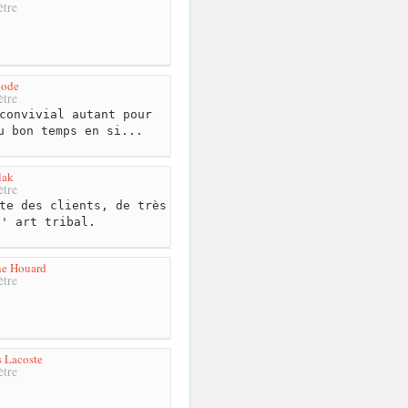
tre
iode
tre
convivial autant pour
u bon temps en si...
lak
tre
te des clients, de très
l' art tribal.
ne Houard
tre
s Lacoste
tre