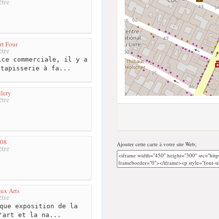
tre
rt Four
tre
ce commerciale, il y a
 tapisserie à fa...
llery
tre
208
Ajouter cette carte à votre site Web;
tre
aux Arts
tre
que exposition de la
'art et la na...