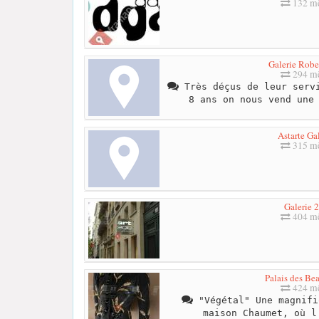
132 mè
Galerie Robe
294 mè
Très déçus de leur servi
8 ans on nous vend une
Astarte Ga
315 mè
Galerie 
404 mè
Palais des Be
424 mè
"Végétal" Une magnifi
maison Chaumet, où l