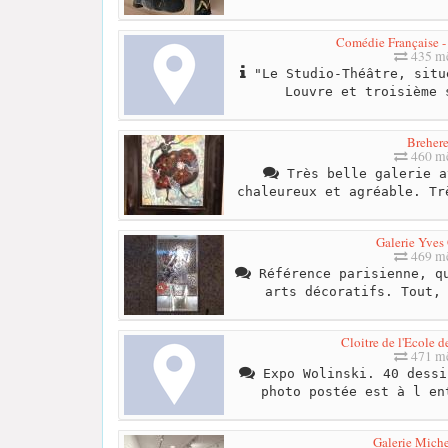
Comédie Française - 
435 mè
"Le Studio-Théâtre, situ
Louvre et troisième 
Brehere
460 mè
Très belle galerie a
chaleureux et agréable. Tr
Galerie Yves
469 mè
Référence parisienne, qu
arts décoratifs. Tout,
Cloitre de l'Ecole 
471 mè
Expo Wolinski. 40 dessi
photo postée est à l en
Galerie Miche