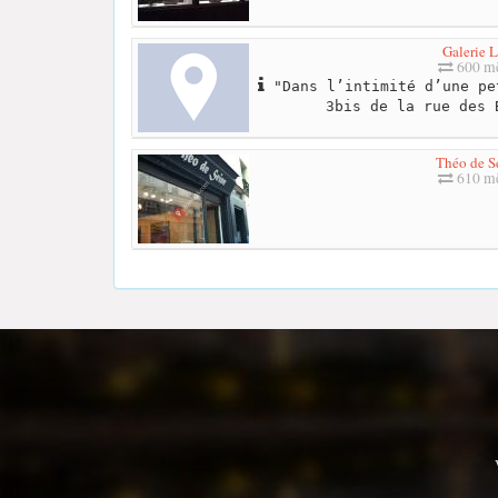
Galerie L
600 mè
"Dans l’intimité d’une pe
3bis de la rue des 
Théo de S
610 mè