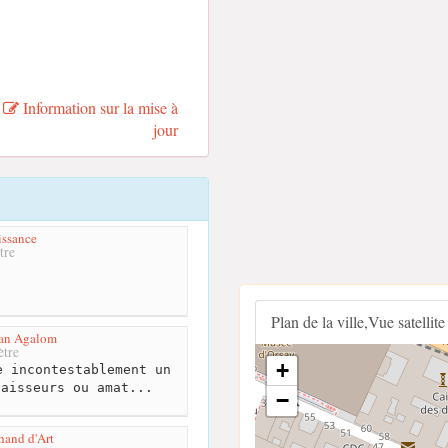
Information sur la mise à
jour
issance
tre
Plan de la ville,Vue satellite
ican Agalom
tre
+
 incontestablement un
naisseurs ou amat...
−
and d'Art