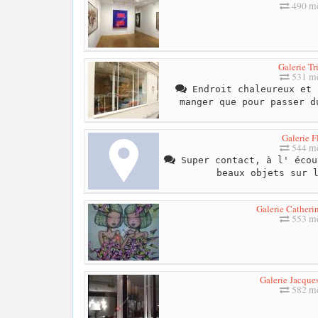
490 mè
Galerie Tr
531 mè
Endroit chaleureux et 
manger que pour passer d
Galerie F
544 mè
Super contact, à l' écou
beaux objets sur 
Galerie Catheri
553 mè
Galerie Jacque
582 mè