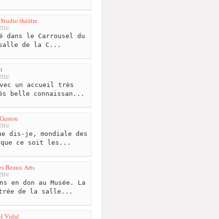
Studio théâtre
tre
é dans le Carrousel du
salle de la C...
t
tre
vec un accueil très
ès belle connaissan...
 Gastou
tre
e dis-je, mondiale des
 que ce soit les...
des Beaux Arts
tre
ns en don au Musée. La
trée de la salle...
l Vidal