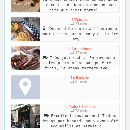
le centre de Nantes donc on vas
dire que c'est normal. ...
L'Épicerie
34 mètre
"Décor d'épicerie à l'ancienne
pour ce restaurant cosy à l'offre
aty...
le Patio nément
57 mètre
Très joli cadre. En revanche,
les plats n’ont pas pu être
finis, le steak tartare ave...
La Baclerie
61 mètre
La Boîte à Sardines
78 mètre
Excellent restaurant! Tombes
dessus par hasard, nous avons été
accueillis et servis c...