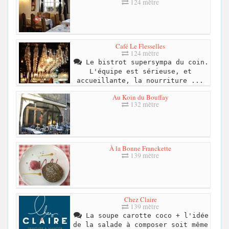
124 mètre
Café Le Flesselles
124 mètre
Le bistrot supersympa du coin.
L'équipe est sérieuse, et
accueillante, la nourriture ...
Au Koin du Bouffay
132 mètre
À la Bonne Franckette
139 mètre
Chez Claire
139 mètre
La soupe carotte coco + l'idée
de la salade à composer soit même