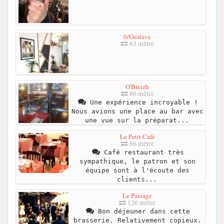
0/Gustave
63 mètre
O'Breizh
86 mètre
Une expérience incroyable !
Nous avions une place au bar avec
une vue sur la préparat...
Le Petit Café
86 mètre
Café restaurant très
sympathique, le patron et son
équipe sont à l'écoute des
clients...
Le Passage
126 mètre
Bon déjeuner dans cette
brasserie. Relativement copieux.