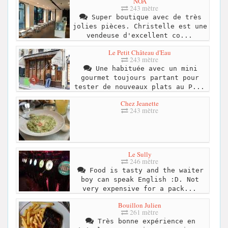
NOA
243 mètre
Super boutique avec de très
jolies pièces. Christelle est une
vendeuse d'excellent co...
Le Petit Château d'Eau
243 mètre
Une habituée avec un mini
gourmet toujours partant pour
tester de nouveaux plats au P...
Chez Jeanette
243 mètre
Le Sully
246 mètre
Food is tasty and the waiter
boy can speak English :D. Not
very expensive for a pack...
Bouillon Julien
261 mètre
Très bonne expérience en