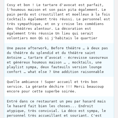
Cosy et bon ! Le tartare d'avocat est parfait,
l'houmous maison et son pain pita également. Le
pain perdu est croustillant et moelleux à la fois
Cocktails également très réussi. Le personnel est
très sympathique, et on y croise les comédiens
des théâtres alentour. La décoration est
également très réussie Un lieu qui serait
volontiers mon QG si j'habitais le quartier
Une pause afterwork, Before théâtre … à deux pas
du théâtre du splendid et du théâtre saint
Antoine … tartare d’avocat - écrevisse savoureux
et généreux houmous maison … , mocktails, une
playlist sympa, deux fauteuils version lounge
confort … what else ? Une addition raisonnable
Quelle ambiance ! Super accueil et très bon
service. La gérante déchire !!! Merci beaucoup
encore pour cette superbe soirée.
Entré dans ce restaurant un peu par hasard mais
le hasard fait bien les choses... Endroit
atypique, très convivial. La déco est sympa, le
personnel très accueillant et souriant. C'est