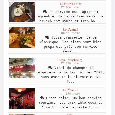
La P'tite Louise
206 mètre
Le service est rapide et
agréable, le cadre très cosy. Le
brunch est sympa et très bo...
Le Central
221 mètre
Jolie brasserie, carte
classique, les plats sont bien
préparés, très bon service
même...
Royal Strasbourg
236 mètre
Vient de changer de
propriétaire le 1er juillet 2023,
sans avertir la clientèle. Ne
f...
Le Mauri7
236 mètre
C'est calme. Un bon service
souriant. Les prix intéressant.
Aurait il y être parfait,...