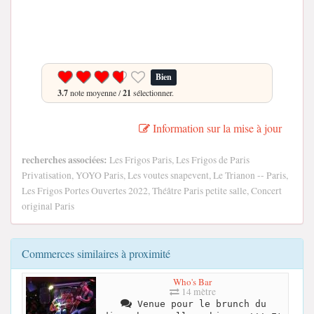
Bien
3.7
note moyenne /
21
sélectionner.
Information sur la mise à jour
recherches associées:
Les Frigos Paris, Les Frigos de Paris
Privatisation, YOYO Paris, Les voutes snapevent, Le Trianon -- Paris,
Les Frigos Portes Ouvertes 2022, Théâtre Paris petite salle, Concert
original Paris
Commerces similaires à proximité
Who's Bar
14 mètre
Venue pour le brunch du