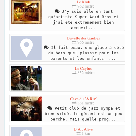
Le Klub
762 mètre
J'y suis allé en tant
qu'artiste Super Acid Bros et
j'ai été extrêmement bien
accueil...
Buvette des Gaufres
766 mètre
Il fait beau, une glace à côté
du bois quel plaisir pour les
parents et les enfants. ...
Le Caylus
852 mètre
Cave du 38 Riv'
861 mètre
Petit club de jazz sympa et
bien situé. Le gérant est un peu
perché, mais quelle prog...
B Art Alive
1 km