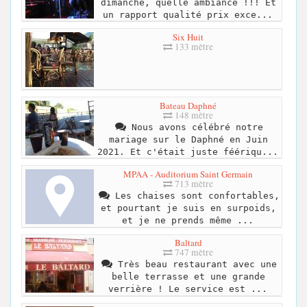
dimanche, quelle ambiance !!! Et
un rapport qualité prix exce...
Six Huit
133 mètre
Bateau Daphné
148 mètre
Nous avons célébré notre
mariage sur le Daphné en Juin
2021. Et c'était juste féériqu...
MPAA - Auditorium Saint Germain
713 mètre
Les chaises sont confortables,
et pourtant je suis en surpoids,
et je ne prends même ...
Baltard
747 mètre
Très beau restaurant avec une
belle terrasse et une grande
verrière ! Le service est ...