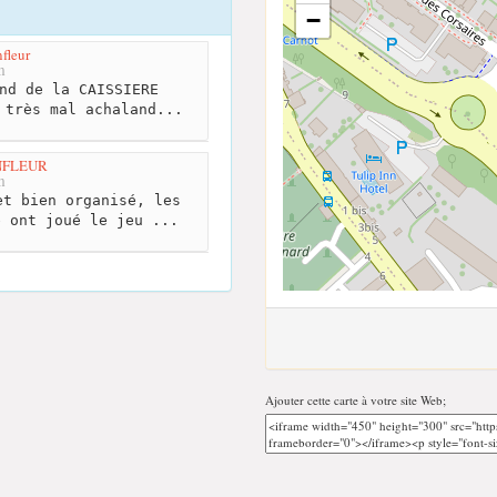
−
fleur
m
nd de la CAISSIERE
 très mal achaland...
ONFLEUR
m
t bien organisé, les
e ont joué le jeu ...
Ajouter cette carte à votre site Web;