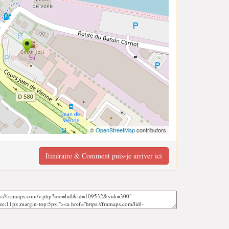
©
OpenStreetMap
contributors
Itinéraire & Comment puis-je arriver ici