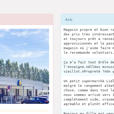
Avis
Magasin propre et bien r
des prix très intéressan
et toujours prêt à rense
approvisionnés et le pas
magasin où j'aime faire 
le recommande volontiers
Ça m’a fait tout drôle d
l'enseigne.nAllées minus
vieillot.nPropreté ?nOn 
Un petit supermarché Lid
malgré le rangement aléa
chose, comme dans tout l
nous sommes arrivé vers 
complètement vide, vraim
agréable et plutôt effic
Bonjour ma fille est ven