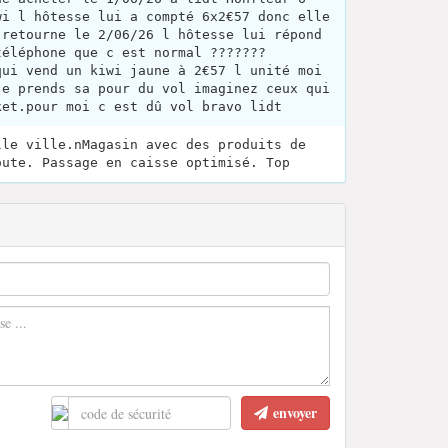
wi l hôtesse lui a compté 6x2€57 donc elle
 retourne le 2/06/26 l hôtesse lui répond
téléphone que c est normal ???????
qui vend un kiwi jaune à 2€57 l unité moi
je prends sa pour du vol imaginez ceux qui
ket.pour moi c est dû vol bravo lidt
lle ville.nMagasin avec des produits de
oute. Passage en caisse optimisé. Top
envoyer