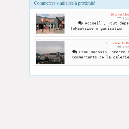
Commerces similaires à proximité
Market Hon
1 k
Accueil , Tout dépe
!nMauvaise organisation ,
E.Leclerc H
1 k
Beau magasin, propre e
commerçants de la galeri