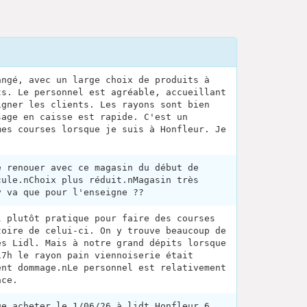
angé, avec un large choix de produits à
ts. Le personnel est agréable, accueillant
igner les clients. Les rayons sont bien
sage en caisse est rapide. C'est un
mes courses lorsque je suis à Honfleur. Je
.
e renouer avec ce magasin du début de
cule.nChoix plus réduit.nMagasin très
y va que pour l'enseigne ??
l plutôt pratique pour faire des courses
toire de celui-ci. On y trouve beaucoup de
es Lidl. Mais à notre grand dépits lorsque
17h le rayon pain viennoiserie était
ent dommage.nLe personnel est relativement
ace.
ue acheter le 1/06/26 à lidt Honfleur 6