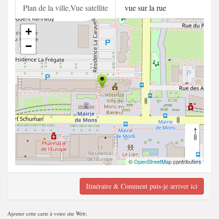
Plan de la ville,Vue satellite
vue sur la rue
+
−
©
OpenStreetMap
contributors
Itinéraire & Comment puis-je arriver ici
Ajouter cette carte à votre site Web;