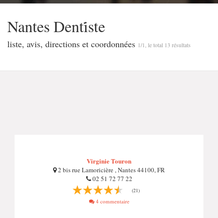
Nantes Denti̇ste
liste, avis, directions et coordonnées
1/1, le total 13 résultats
Virginie Touron
2 bis rue Lamoricière , Nantes 44100, FR
02 51 72 77 22
(21)
4 commentaire