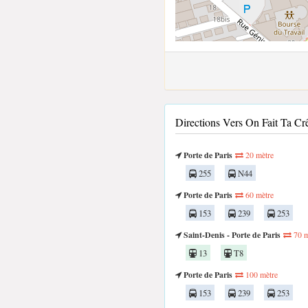
Directions Vers On Fait Ta 
Porte de Paris
20 mètre
255
N44
Porte de Paris
60 mètre
153
239
253
Saint-Denis - Porte de Paris
70 m
13
T8
Porte de Paris
100 mètre
153
239
253