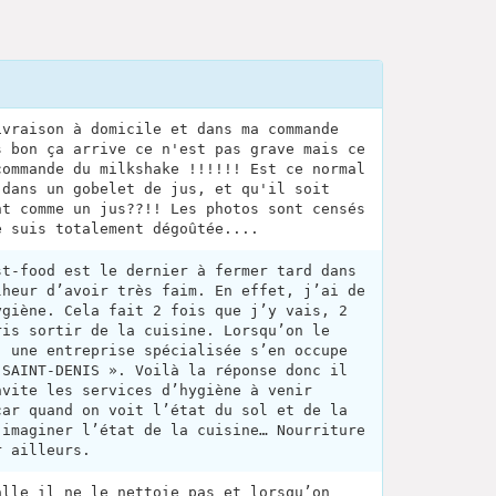
ivraison à domicile et dans ma commande
s bon ça arrive ce n'est pas grave mais ce
commande du milkshake !!!!!! Est ce normal
 dans un gobelet de jus, et qu'il soit
nt comme un jus??!! Les photos sont censés
e suis totalement dégoûtée....
st-food est le dernier à fermer tard dans
lheur d’avoir très faim. En effet, j’ai de
ygiène. Cela fait 2 fois que j’y vais, 2
ris sortir de la cuisine. Lorsqu’on le
, une entreprise spécialisée s’en occupe
 SAINT-DENIS ». Voilà la réponse donc il
nvite les services d’hygiène à venir
car quand on voit l’état du sol et de la
 imaginer l’état de la cuisine… Nourriture
r ailleurs.
alle il ne le nettoie pas et lorsqu’on