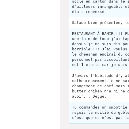
socle en carton dans le 
d’ailleurs immangeable e
était renversé
Salade bien présentée, l
RESTAURANT À BANIR !!! F
une faim de loup j’ai ta
dessus je me suis dis po
horrible !!! J’ai voulus
le cheesnan endirai du c
personnel pas accueillan
met 1 étoile car je suis
J'avais l'habitude d'y a
malheureusement je ne sa
changement de chef mais 
butter chiken n'a ni ne 
avoir... Déçue.
Tu commandes un smoothie
reçois la moitié du gobl
c’est que ce n’est pas l