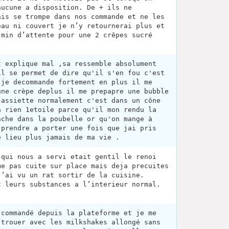
aucune a disposition. De + ils ne
ais se trompe dans nos commande et ne les
eau ni couvert je n’y retournerai plus et
 min d’attente pour une 2 crêpes sucré
t explique mal ,sa ressemble absolument
il se permet de dire qu'il s'en fou c'est
 je decommande fortement en plus il me
une crèpe deplus il me prepapre une bubble
 assiette normalement c'est dans un cône
a rien 1etoile parce qu'il mon rendu la
ache dans la poubelle or qu'on mange à
 prendre a porter une fois que jai pris
e lieu plus jamais de ma vie .
 qui nous a servi etait gentil le renoi
me pas cuite sur place mais deja precuites
J’ai vu un rat sortir de la cuisine.
t leurs substances a l’interieur normal.
 commandé depuis la plateforme et je me
 trouer avec les milkshakes allongé sans