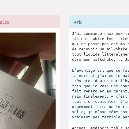
Avis
CRÊPE
J'ai commandé chez eux l
ils ont oublié les frite
qui ne passe pas est ma 
de recevoir un milkshake
tout liquide littéraleme
être mon milkshake.... J
L’avantage est que ce fa
la nuit et j’ai eu le ma
très gros doutes sur l’h
fois que je vois une sou
fait remarquer au gérant
mais finalement, « c’est
faut s’en contenter. J’i
urgemment faire un tour 
salle, je n’ose même pas
vraiment pas terrible pa
Accueil médiocre table s