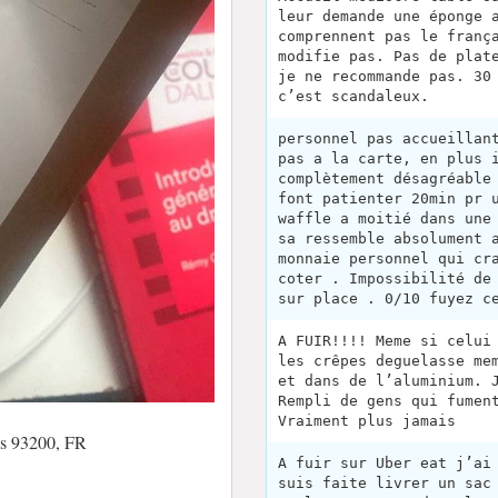
leur demande une éponge 
comprennent pas le franç
modifie pas. Pas de plat
je ne recommande pas. 30
c’est scandaleux.
personnel pas accueillan
pas a la carte, en plus 
complètement désagréable
font patienter 20min pr 
waffle a moitié dans une
sa ressemble absolument 
monnaie personnel qui cr
coter . Impossibilité de
sur place . 0/10 fuyez c
A FUIR!!!! Meme si celui
les crêpes deguelasse me
et dans de l’aluminium. 
Rempli de gens qui fumen
Vraiment plus jamais
is 93200, FR
A fuir sur Uber eat j’ai
suis faite livrer un sac