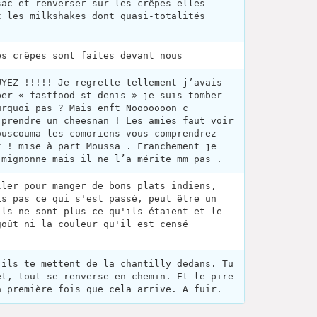
sac et renverser sur les crêpes elles
t les milkshakes dont quasi-totalités
es crêpes sont faites devant nous
UYEZ !!!!! Je regrette tellement j’avais
per « fastfood st denis » je suis tomber
urquoi pas ? Mais enft Nooooooon c
 prendre un cheesnan ! Les amies faut voir
ouscouma les comoriens vous comprendrez
t ! mise à part Moussa . Franchement je
 mignonne mais il ne l’a mérite mm pas .
ller pour manger de bons plats indiens,
is pas ce qui s'est passé, peut être un
ils ne sont plus ce qu'ils étaient et le
goût ni la couleur qu'il est censé
 ils te mettent de la chantilly dedans. Tu
et, tout se renverse en chemin. Et le pire
a première fois que cela arrive. A fuir.