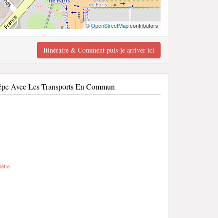
©
OpenStreetMap
contributors
Itinéraire & Comment puis-je arriver ici
Crêpe Avec Les Transports En Commun
ètre