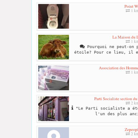
Point 
1 k
La Maison du 
1 k
Pourquoi ne peut-on p
étoile? Pour ce lieu, il 
Association des Hommes
1 k
Parti Socialiste section d
2 k
"Le Parti socialiste a ét
l'un des plus anc
Zepeop
2 k