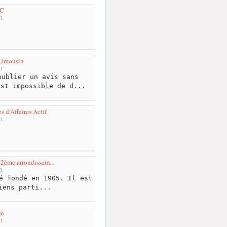
WC
m
Limousin
m
ublier un avis sans
est impossible de d...
 d'Affaires Actif
m
u 2ème arrondissem...
m
é fondé en 1905. Il est
iens parti...
le
m