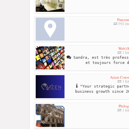
Parcom
592 mè
Web1
1 k
Sandra, est très profess
et toujours force 
Aizen Consu
1 k
"Your strategic partn
business growth since 2
Philog
1 k