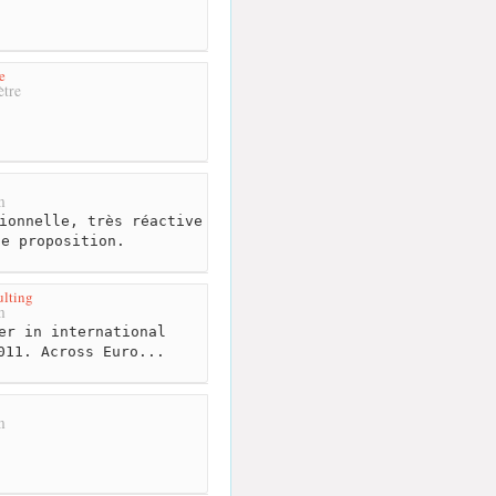
e
tre
8
m
ionnelle, très réactive
de proposition.
lting
m
er in international
011. Across Euro...
m