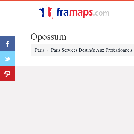
Opossum
Paris
Pari̇s Servi̇ces Desti̇nés Aux Professi̇onnels