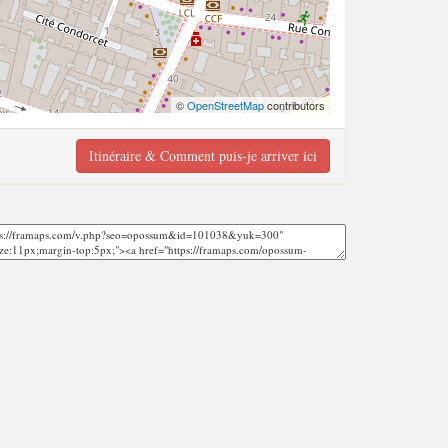
©
OpenStreetMap
contributors
Itinéraire & Comment puis-je arriver ici