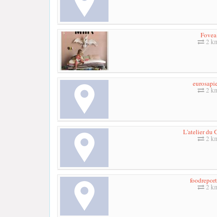
Fovea
2 k
eurosapi
2 k
L'atelier du 
2 k
foodreporte
2 k