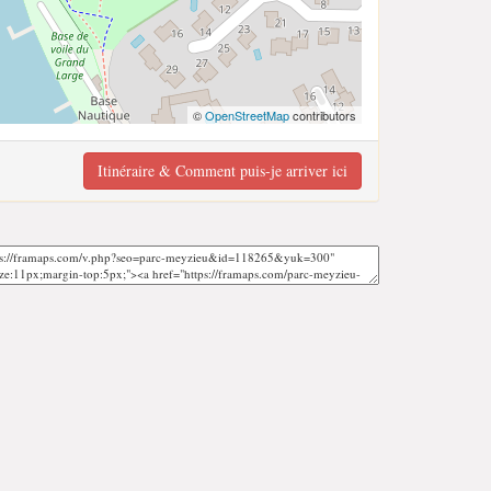
©
OpenStreetMap
contributors
Itinéraire & Comment puis-je arriver ici