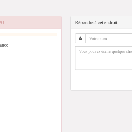
Répondre à cet endroit
EU
rance