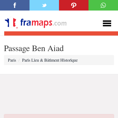
Passage Ben Aiad
Paris
Pari̇s Li̇eu & Bâti̇ment Hi̇stori̇que