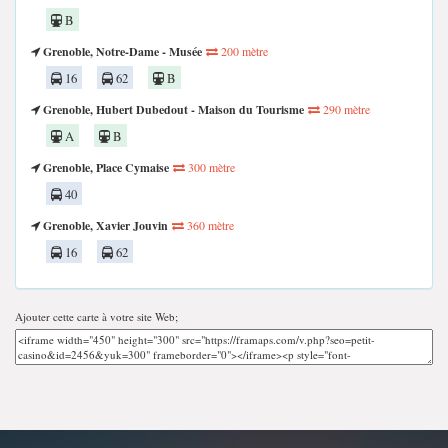
B
Grenoble, Notre-Dame - Musée
200 mètre
16
62
B
Grenoble, Hubert Dubedout - Maison du Tourisme
290 mètre
A
B
Grenoble, Place Cymaise
300 mètre
40
Grenoble, Xavier Jouvin
360 mètre
16
62
Ajouter cette carte à votre site Web;