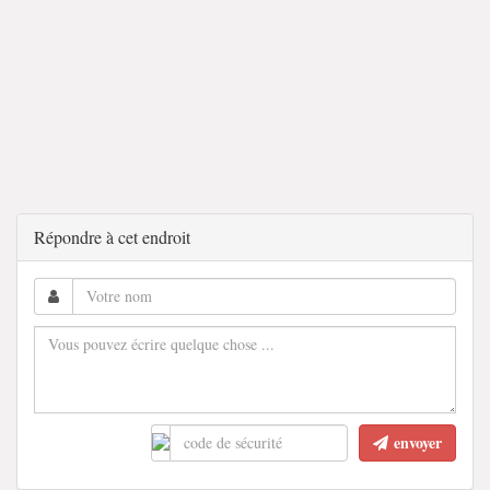
Répondre à cet endroit
envoyer