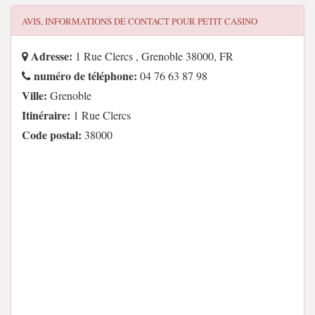
AVIS, INFORMATIONS DE CONTACT POUR
PETIT CASINO
Adresse:
1 Rue Clercs , Grenoble 38000, FR
numéro de téléphone:
04 76 63 87 98
Ville:
Grenoble
Itinéraire:
1 Rue Clercs
Code postal:
38000