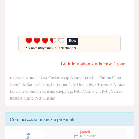
Bien
3.5
note moyenne /
21
sélectionner.
Information sur la mise à jour
recherches associées:
Casino shop Alsace Lorraine, Casino Shop
Grenoble Sainte Claire, Carrefour City Grenoble, 44 avenue Alsace
Lorraine Grenoble, Casino shopping, Petit Casino 24, Petit Casino
Béziers, Carte Petit Casino
Commerces similaires à proximité
jacadi
405 mètre