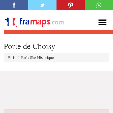
Porte de Choisy
Paris
Pari̇s Si̇te Hi̇stori̇que