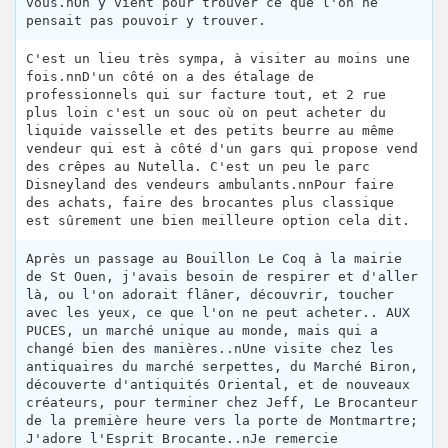
vous.nOn y vient pour trouver ce que l'on ne
pensait pas pouvoir y trouver.
C'est un lieu très sympa, à visiter au moins une
fois.nnD'un côté on a des étalage de
professionnels qui sur facture tout, et 2 rue
plus loin c'est un souc où on peut acheter du
liquide vaisselle et des petits beurre au même
vendeur qui est à côté d'un gars qui propose vend
des crêpes au Nutella. C'est un peu le parc
Disneyland des vendeurs ambulants.nnPour faire
des achats, faire des brocantes plus classique
est sûrement une bien meilleure option cela dit.
Après un passage au Bouillon Le Coq à la mairie
de St Ouen, j'avais besoin de respirer et d'aller
là, ou l'on adorait flâner, découvrir, toucher
avec les yeux, ce que l'on ne peut acheter.. AUX
PUCES, un marché unique au monde, mais qui a
changé bien des manières..nUne visite chez les
antiquaires du marché serpettes, du Marché Biron,
découverte d'antiquités Oriental, et de nouveaux
créateurs, pour terminer chez Jeff, Le Brocanteur
de la première heure vers la porte de Montmartre;
J'adore l'Esprit Brocante..nJe remercie