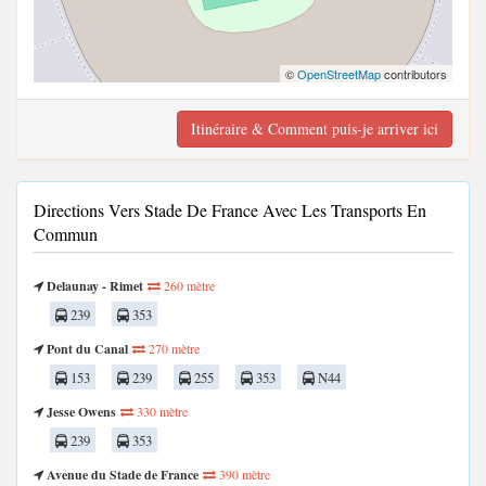
©
OpenStreetMap
contributors
Itinéraire & Comment puis-je arriver ici
Directions Vers Stade De France Avec Les Transports En
Commun
Delaunay - Rimet
260 mètre
239
353
Pont du Canal
270 mètre
153
239
255
353
N44
Jesse Owens
330 mètre
239
353
Avenue du Stade de France
390 mètre