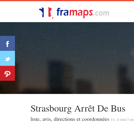
Strasbourg Arrêt De Bus
liste, avis, directions et coordonnées
1/1, le total 5 ré